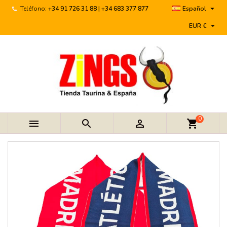

Teléfono:
+34 91 726 31 88 | +34 683 377 877
Español

EUR €
0



shopping_cart