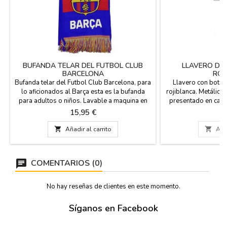
BUFANDA TELAR DEL FUTBOL CLUB
LLAVERO DE
BARCELONA
ROJ
Bufanda telar del Futbol Club Barcelona, para
Llavero con bota d
lo aficionados al Barça esta es la bufanda
rojiblanca. Metálico
para adultos o niños. Lavable a maquina en
presentado en caja
agua fría. Licencia oficial autorizada y
de largo con la anil
Precio
Pr
15,95 €
1
copyright del Club, tejida con el escudo y el
logo sobre fondo azulgrana. Medidas: 140

Añadir al carrito

Añad
cm. de largo y 20 cm. de ancho.
COMENTARIOS (0)
No hay reseñas de clientes en este momento.
Síganos en Facebook