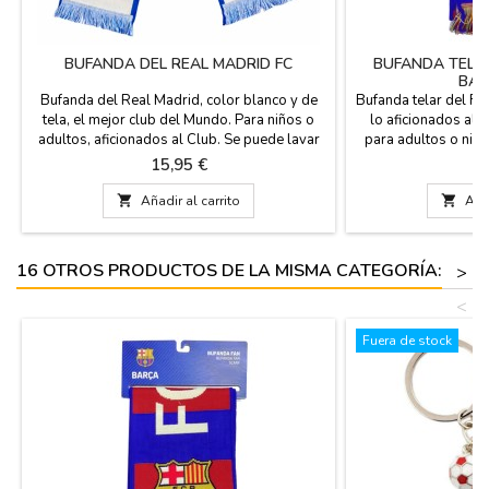
BUFANDA DEL REAL MADRID FC
BUFANDA TELA
BAR
Bufanda del Real Madrid, color blanco y de
Bufanda telar del Fu
tela, el mejor club del Mundo. Para niños o
lo aficionados al 
adultos, aficionados al Club. Se puede lavar
para adultos o niñ
en frio a maquina. Producto oficial. Medidas:
agua fría. Licenc
Precio
Pr
15,95 €
1
140 cm. de largo y 20 cm. de ancho Peso 140
copyright del Club, 
gr.
logo sobre fondo a

Añadir al carrito

Añad
cm. de largo 
16 OTROS PRODUCTOS DE LA MISMA CATEGORÍA:
>
<
Fuera de stock