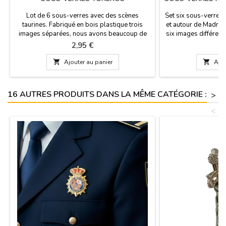
Lot de 6 sous-verres avec des scènes
Set six sous-verres
taurines. Fabriqué en bois plastique trois
et autour de Madrid. 
images séparées, nous avons beaucoup de
six images différen
modèles. Ils sont de forme carrée avec des
de modèles (en coule
Prix
P
2,95 €
2
bouts arrondis.
r

Ajouter au panier

Ajou
16 AUTRES PRODUITS DANS LA MÊME CATÉGORIE :
>
<