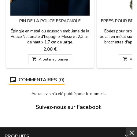
PIN DE LA POLICE ESPAGNOLE
ÉPÉES POUR BRO
Épingle en métal ou écusson emblème de la
Épées pour brochet
Police Nationale d'Espagne. Mesure : 2,3 cm
bocal en métal six pe
de haut x 1,7 cm de large.
brochettes d'apérit
relief de Madrid et 
Prix
P
2,00 €
5
de l'ours et de l'arb

Ajouter au panier

Ajou
COMMENTAIRES (0)
Aucun avis n'a été publié pour le moment.
Suivez-nous sur Facebook

PRODUITS