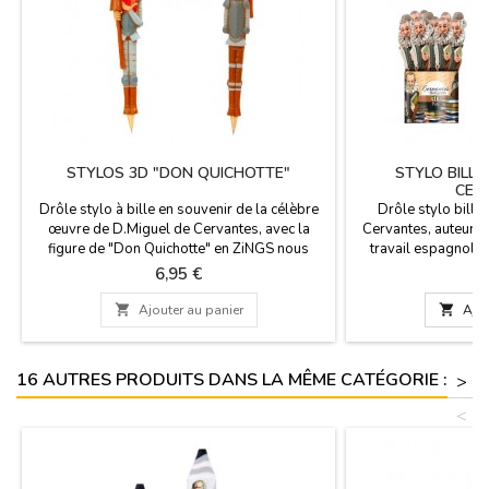
STYLOS 3D "DON QUICHOTTE"
STYLO BILLE
CER
Drôle stylo à bille en souvenir de la célèbre
Drôle stylo bille
œuvre de D.Miguel de Cervantes, avec la
Cervantes, auteur et
figure de "Don Quichotte" en ZiNGS nous
travail espagnol "
célébrons 400 ans de la mort de D.Miguel de
oeuvre de la litté
Prix
P
6,95 €
6
Cervantes, auteur de Don Quichotte célèbre
célébrer 400 ans ap
ouvrage de la littérature espagnole. vous
remplacer une fo

Ajouter au panier

Ajou
pouvez remplacer une fois qu'il est terminé.
Mesure: 17 cm
16 AUTRES PRODUITS DANS LA MÊME CATÉGORIE :
>
<