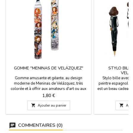
GOMME "MENINAS DE VELÁZQUEZ"
STYLO BILL
VELÁ
Gomme amusante et géante, au design
Stylo bille avec 
moderne de Meninas de Velázquez, très
peintre espagnol "
colorée et à offrir aux amateurs d'art ou aux
est un beau cadeau p
enfants et à leurs devoirs. Dimensions : 14 cm
espagnol, souven
Prix
P
1,80 €
6
de long x 2 cm de diamètre.
qualité et très orig
Fabriqué en Espagne

Ajouter au panier

Ajou
une fois qu
COMMENTAIRES (0)