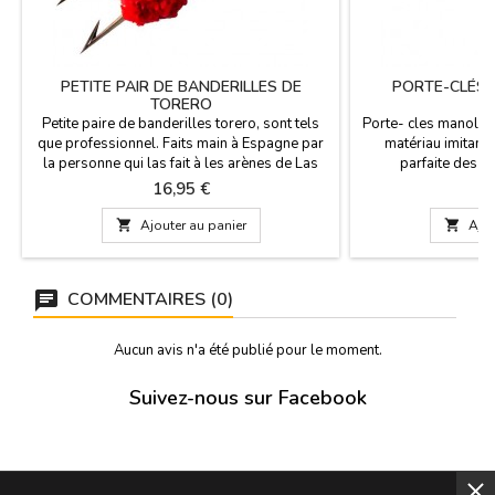
PETITE PAIR DE BANDERILLES DE
PORTE-CLÉS 
TORERO
T
Petite paire de banderilles torero, sont tels
Porte- cles manoleti
que professionnel. Faits main à Espagne par
matériau imitant 
la personne qui las fait à les arènes de Las
parfaite des c
Ventas. Ce produit est personnalisable, Ils
authentiques. Cadea
Prix
P
16,95 €
7
mesurent 41 cm (6,5 cm) harpon.
pour les les ama
Dimension

Ajouter au panier

Ajou
COMMENTAIRES (0)
Aucun avis n'a été publié pour le moment.
Suivez-nous sur Facebook