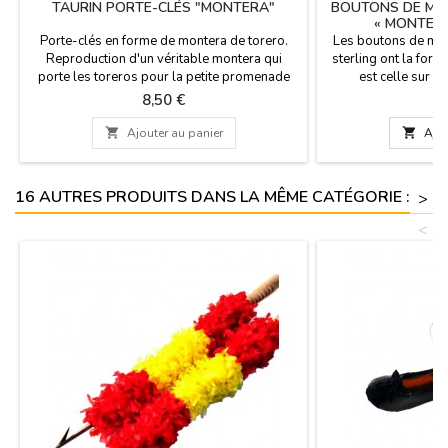
TAURIN PORTE-CLÉS "MONTERA"
BOUTONS DE MA
« MONTERA
Porte-clés en forme de montera de torero.
Les boutons de man
Reproduction d'un véritable montera qui
sterling ont la form
porte les toreros pour la petite promenade
est celle sur la
dans les arènes.Produit espagnol est faite à
banderilleros. Jusqu'
Prix
Pr
8,50 €
8
la main, cadeau parfait pour les fans de la
utilisé avec un ch
corrida et de la tauromachie.Dimensions: 5.5
depuis lors, il a

Ajouter au panier

Ajou
x 3 cm
montera qui est fa
semblable aux c
montera
16 AUTRES PRODUITS DANS LA MÊME CATÉGORIE :
>
<