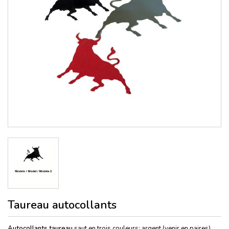
Taureau autocollants
Autocollants taureau
saut en trois couleurs: argent (venir en paires),