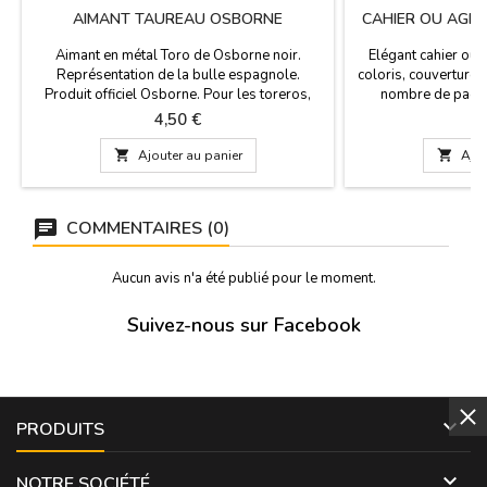
AIMANT TAUREAU OSBORNE
CAHIER OU AGE
Aimant en métal Toro de Osborne noir.
Elégant cahier ou 
Représentation de la bulle espagnole.
coloris, couverture 
Produit officiel Osborne. Pour les toreros,
nombre de pages
c'est aussi un bon cadeau pour des
prendre des notes
Prix
P
4,50 €
9
événements à la mémoire de l'Espagne.
ranchs, les torer
Mesures: 5,5 x 5,5 cm.
élégance, et c'est

Ajouter au panier

Ajou
cette série. d'agend
encore sur le papier
vous 
COMMENTAIRES (0)
Aucun avis n'a été publié pour le moment.
Suivez-nous sur Facebook

PRODUITS

NOTRE SOCIÉTÉ