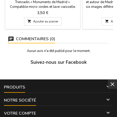
Trencadis « Monuments de Madrid ».
et autour de Madrid. 
Compatible micro-ondes et lave-vaisselle.
six images différen
Dimensions : 5,5 cm de haut x 4,5 cm de
de modèles (en coule
Prix
P
3,50 €
2
diamètre.
r

Ajouter au panier

Ajou
COMMENTAIRES (0)
Aucun avis n'a été publié pour le moment.
Suivez-nous sur Facebook

PRODUITS

NOTRE SOCIÉTÉ

VOTRE COMPTE