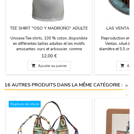
TEE SHIRT "OSO Y MADROÑO" ADULTE
LAS VENTAS 
Unisexe Tee shirts, 100 % coton, disponible
Reproduction en r
en différentes tailles adultes et les motifs
Ventas, situé à M
amusantes: ours et arbousier, comme
diamètre et 5,5 cm de
souvenir parfait de votre visite à Madrid.
Grande Porte. Si
Prix
P
12,00 €
8
Madrid.Vous voul
l

Ajouter au panier

Ajou
16 AUTRES PRODUITS DANS LA MÊME CATÉGORIE :
>
<
Rupture de stock