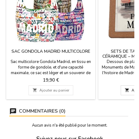
SAC GONDOLA MADRID MULTICOLORE
SETS DE TABL
CÉRAMIQUE – MO
Sac multicolore Gondola Madrid, en tissu en
Dessous de plat e
forme de gondole, et d'une capacité
Monuments de Madrid
maximale, ce sac est léger et un souvenir de
l'histoire de Madrid
Madrid avec un design très tropical.
grâce à notre colle
Prix
P
19,90 €
8
Dimensions : 47 CM DE LARGEUR X 31 CM
décoratifs. Éléga
DE HAUT ET MANCHE 25 CM
protège vos surfac

Ajouter au panier

Ajou
votre salle à man
emblématiques de 
Quatre 
COMMENTAIRES (0)
Aucun avis n'a été publié pour le moment.
Suivez-nous sur Facebook