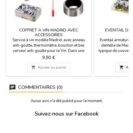
COFFRET À VIN MADRID AVEC
EVENTAIL DE
ACCESSOIRES
Service à vin modèle Madrid, avec anneau
Eventail armature en
anti-goutte, thermomètre, bouchon et bec
dentelle de Madrid
verseur anti-goutte pour le Vin. Dans une
typique de souveni
boîte en laiton comme souvenir de Madrid.
Disponible en dif
Prix
P
9,90 €
2
Dimensions : 14,5 x 10,5 x 4,2 cm.
motifs. Dimensions
Médiane 24

Ajouter au panier

Ajou
COMMENTAIRES (0)
Aucun avis n'a été publié pour le moment.
Suivez-nous sur Facebook