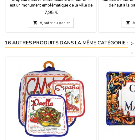
est un monument emblématique de la ville de
de haut à la parti
Madrid. Construit par le Roi Carlos III, par
piédestal et une pl
Prix
P
7,95 €
7
l'architecte Francisco Sabatini, auteur du
Madrid. Emballé 
Palais Royal est néoclassique. Dimensions: 6
Article pour ëvëneme

Ajouter au panier

Ajou
cm de haut x 11 cm de base
16 AUTRES PRODUITS DANS LA MÊME CATÉGORIE :
>
<