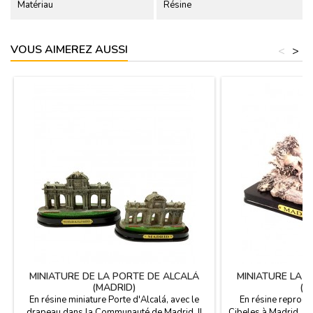
Matériau
Résine
VOUS AIMEREZ AUSSI
<
>
MINIATURE DE LA PORTE DE ALCALÁ
MINIATURE LA F
(MADRID)
(M
En résine miniature Porte d'Alcalá, avec le
En résine reprodu
drapeau dans la Communauté de Madrid. Il
Cibeles à Madrid. B