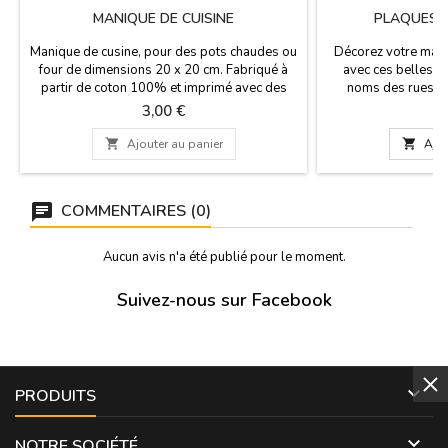
MANIQUE DE CUISINE
PLAQUES 
Manique de cusine, pour des pots chaudes ou
Décorez votre maison
four de dimensions 20 x 20 cm. Fabriqué à
avec ces belles p
partir de coton 100% et imprimé avec des
noms des rues de
motifs différents de l'Espagne, Espagnol
vintage sont en
Prix
Pr
3,00 €
1
Danse Flamenco, monuments de Madrid, avec
d'épaisseur, elles s
cerceau de bois pour accrocher. A côté motif
déformation et p

Ajouter au panier

Ajou
et de l'autre côté de couleur unie.Lavage
surélevée tout au
maximale de 30 °. Vous pouvez repasser. Ne
quatre perforation
pas sécher en...
Mesure : 
COMMENTAIRES (0)
Aucun avis n'a été publié pour le moment.
Suivez-nous sur Facebook

PRODUITS

NOTRE SOCIÉTÉ