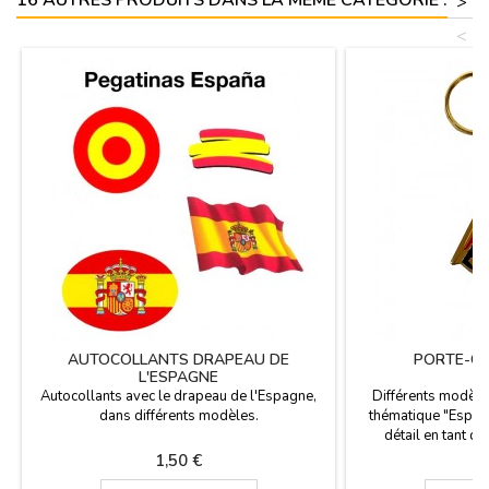
>
<
AUTOCOLLANTS DRAPEAU DE
PORTE-CL
L'ESPAGNE
Autocollants avec le drapeau de l'Espagne,
Différents modèle
dans différents modèles.
thématique "Espagn
détail en tant q
souvenir de votre v
Prix
P
1,50 €
3
pour des événem