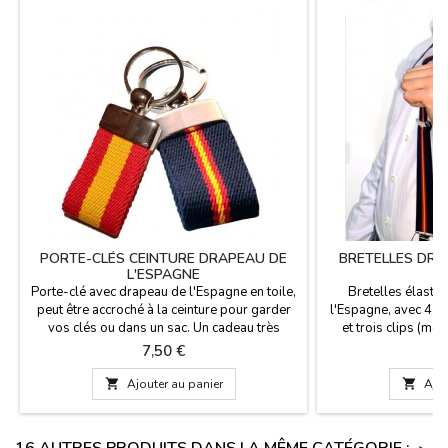
PORTE-CLÉS CEINTURE DRAPEAU DE
BRETELLES DRA
L'ESPAGNE
Porte-clé avec drapeau de l'Espagne en toile,
Bretelles élasti
peut être accroché à la ceinture pour garder
l'Espagne, avec 4 cl
vos clés ou dans un sac. Un cadeau très
et trois clips (mo
pratique et disponibles en différentes
verrouillage en 
Prix
Pr
7,50 €
1
couleurs. Fabriqué en Espagne.Taille: 7 cm x 3
extensible, fabriqu
cm
avec le drapeau

Ajouter au panier

Ajou
milieu.Mesur
16 AUTRES PRODUITS DANS LA MÊME CATÉGORIE :