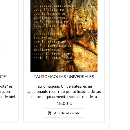
TE"
TAUROMAQUIAS UNIVERSALES
AC
pote" es
Tauromaquias Universales, es un
Botella 
razon,
apasionante recorrido por al historia de las
el aceite,
a, de piel
tauromaquias mediterraneas, desde la
Mosaico,
10 cm. de
Prehistoria hasta la actualidad. escrito en
con la 
Precio
15,00 €
frances y español, por André Viard Terres
chupi
Taurines; Union des Villes Taurines
Medidas:

Añadir al carrito
Françaises. Observatoire National des
Cultures taurines. Contiene un DVD de
regalo.