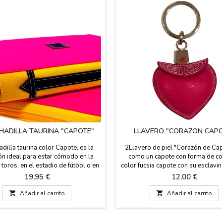
HADILLA TAURINA "CAPOTE"
LLAVERO "CORAZON CAPO
dilla taurina color Capote, es la
2Llavero de piel "Corazón de Ca
ón ideal para estar cómodo en la
como un capote con forma de co
 toros, en el estadio de fútbol o en
color fucsia capote con su esclavin
o. La tela es de color fucsia y el
y gordito con volumen. Medidas: 
Precio
Precio
19,95 €
12,00 €
en polípiel del mismo color fucsia,
largo x 5,5 cm. de ancho.
 el asa de cuero y cremallera. Es

Añadir al carrito

Añadir al carrito
 en agua fría y te garantizamos la
 calidad en los materiales. Esta
fabricada en España....