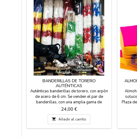
BANDERILLAS DE TORERO
ALMO
AUTÉNTICAS
Auténticas banderillas de torero, con arpón
Almoha
de acero de 6 cm. Se venden el par de
soluci
banderillas, con una amplia gama de
Plaza de
colores que representan a las banderas de
el camp
Precio
24,00 €
España, Andalucía, Extremadura, Francia...
revés es 
Las banderillas están hechas a mano y son
tiene

Añadir al carrito
de madera forrada con papel, miden 65 cm
lavable
de largo.
mejor