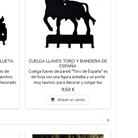
ILUETA
CUELGA LLAVES TORO Y BANDERA DE
FIGURA 
ESPAÑA
as de
Cuelga llaves de pared "Toro de España" es
Figura d
ganchos
de forja con una figura esbelta y un porte
lacado
. Decorado
muy taurino, para decorar y colgar tus
Disponem
tos mas
llaves, correas etc. tiene cinco ganchos,
en ca
Precio
9,50 €
oso y el
para tenerlo en una zona destacada de tu
pequeño y
la Puerta
casa. Regalos de España, Souvenirs de
en estu

Añadir al carrito
 Madrid.
España y taurinos. Medidas: 14 cm. de alto
Fabrica
x 13 cm. de largo x 1,2 cm. de ancho.
(España).
Mediano
<
>