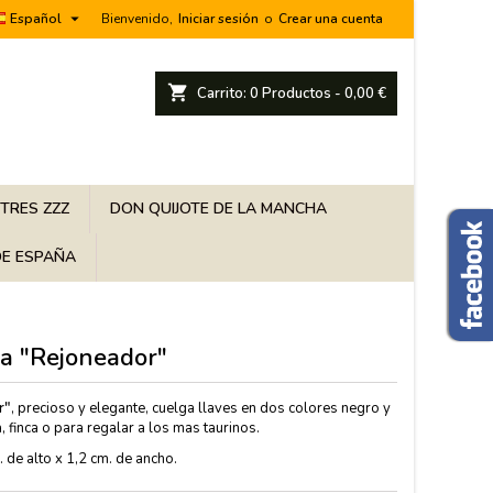

Español
Bienvenido,
Iniciar sesión
o
Crear una cuenta
shopping_cart
Carrito:
0
Productos - 0,00 €
 TRES ZZZ
DON QUIJOTE DE LA MANCHA
E ESPAÑA
ja "Rejoneador"
r"
, precioso y elegante, cuelga llaves en dos colores negro y
, finca o para regalar a los mas taurinos.
 de alto x 1,2 cm. de ancho.