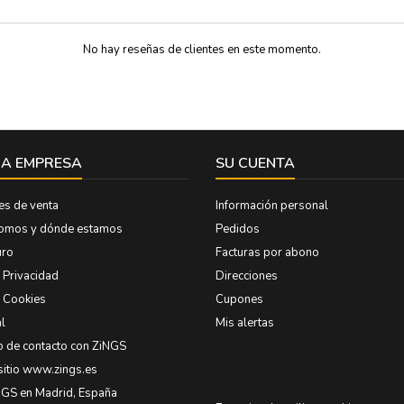
No hay reseñas de clientes en este momento.
A EMPRESA
SU CUENTA
es de venta
Información personal
somos y dónde estamos
Pedidos
uro
Facturas por abono
e Privacidad
Direcciones
e Cookies
Cupones
l
Mis alertas
o de contacto con ZiNGS
sitio www.zings.es
NGS en Madrid, España