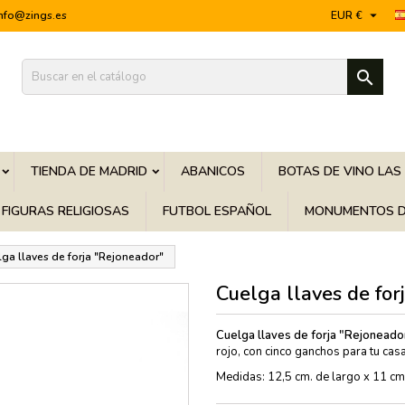

info@zings.es
EUR €

TIENDA DE MADRID
ABANICOS
BOTAS DE VINO LAS
FIGURAS RELIGIOSAS
FUTBOL ESPAÑOL
MONUMENTOS D
ga llaves de forja "Rejoneador"
Cuelga llaves de for
Cuelga llaves de forja "Rejoneado
rojo, con cinco ganchos para tu casa
Medidas: 12,5 cm. de largo x 11 cm.