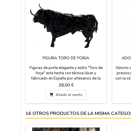
FIGURA TORO DE FORJA
ADO
Figuras de porte elegante y estilo "Toro de
Adorno d
forja" esta hecha con técnica láser y
precioso
fabricado en España por artesanos de la
con la si
forja desde 1890, diseño exclusivo. Ideal
pequeñ
Precio
38,00 €
para regalos de eventos, cumpleaños y
botellero
para los mas aficionados al mundo taurino.

Añadir al carrito
Tenemos cuatro tamaños: Pequeño: 14 x 8 x
3 cm. Mediano: 20 x 13 x 7 cm Grande: 30 x
19 x 11 cm Muy Grande: 60 x...
16 OTROS PRODUCTOS DE LA MISMA CATEGO