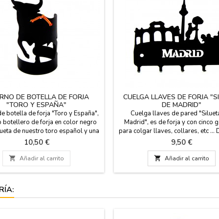
RNO DE BOTELLA DE FORJA
CUELGA LLAVES DE FORJA "S
"TORO Y ESPAÑA"
DE MADRID"
e botella de forja "Toro y España",
Cuelga llaves de pared "Siluet
 botellero de forja en color negro
Madrid", es de forja y con cinco 
lueta de nuestro toro español y una
para colgar llaves, collares, etc ..
a Bandera de España atada en el
con las siluetas de los monumen
Precio
Precio
10,50 €
9,50 €
. (botella no incluida). Medidas: 17
emblemáticos de Madrid como: El 
cm. x 7,5 cm. de diámetro.
madroño, la fuente de la Cibeles, 

Añadir al carrito

Añadir al carrito
de Alcala y el Piruli. Souvenirs de
Medidas: 11,5 x 9 cm
RÍA: