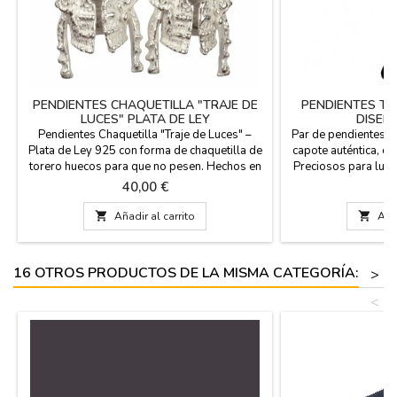
PENDIENTES CHAQUETILLA "TRAJE DE
PENDIENTES TA
LUCES" PLATA DE LEY
DISEÑ
Pendientes Chaquetilla "Traje de Luces" –
Par de pendientes h
Plata de Ley 925 con forma de chaquetilla de
capote auténtica, d
torero huecos para que no pesen. Hechos en
Preciosos para lucir
España. Siente la maestría de la artesanía
y en las fiestas 
Precio
Pr
40,00 €
1
española en cada detalle. Estos pendientes
gancho para el aguje
no son solo una joya, son una pequeña obra
cm (co

Añadir al carrito

Añad
de arte que rinde homenaje a la cultura
taurina. Cada pieza ha sido elaborada a mano
en España,...
16 OTROS PRODUCTOS DE LA MISMA CATEGORÍA:
>
<