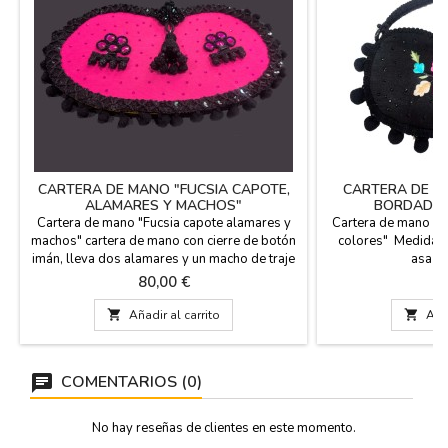
CARTERA DE MANO "FUCSIA CAPOTE,
CARTERA DE M
ALAMARES Y MACHOS"
BORDADOS
Cartera de mano "Fucsia capote alamares y
Cartera de mano "
machos" cartera de mano con cierre de botón
colores" Medida: 
imán, lleva dos alamares y un macho de traje
asa :
de luces en el centro, hecha a mano. Medida:
Precio
Pr
80,00 €
8
30 X 14,5 cm

Añadir al carrito

Añad
COMENTARIOS (0)
No hay reseñas de clientes en este momento.