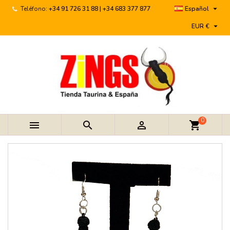

Teléfono:
+34 91 726 31 88 | +34 683 377 877
Español

EUR €
0



shopping_cart