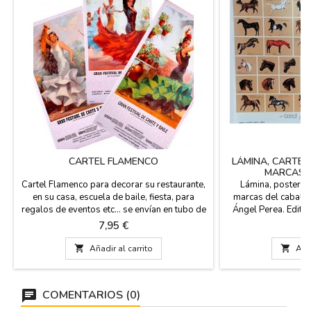
CARTEL FLAMENCO
LÁMINA, CARTEL
MARCAS D
Cartel Flamenco para decorar su restaurante,
Lámina, poster o 
en su casa, escuela de baile, fiesta, para
marcas del caballo
regalos de eventos etc... se envían en tubo de
Ángel Perea. Edita
cartón rígido. Souvenirs de España y
Descripción de l
Precio
Pr
7,95 €
1
Flamenco. Medidas: 53 x 97 cm, papel de 80
caballos con los co
gms. impreso en plotter.
para los aficionad

Añadir al carrito

Añad
cm 
COMENTARIOS (0)