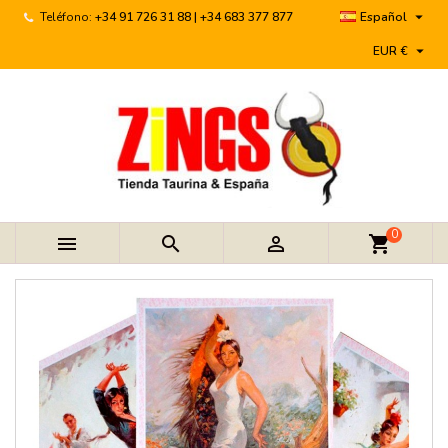

Teléfono:
+34 91 726 31 88 | +34 683 377 877
Español

EUR €
0



shopping_cart