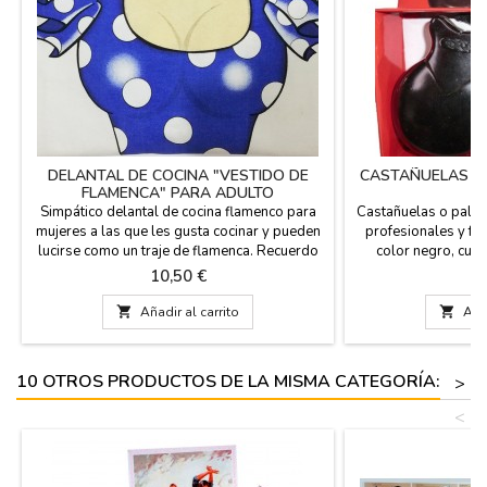
DELANTAL DE COCINA "VESTIDO DE
CASTAÑUELAS F
FLAMENCA" PARA ADULTO
Simpático delantal de cocina flamenco para
Castañuelas o palil
mujeres a las que les gusta cocinar y pueden
profesionales y fa
lucirse como un traje de flamenca. Recuerdo
color negro, cuy
divertido de España. 100% Algodón.
profesional. Se ut
Precio
P
10,50 €
6
Medidas: 74 x 61 cm
escuelas de fla
Disponemos de 4 

Añadir al carrito

Añad
iniciación a las c
pequeño (niños/niñ
(niñas/ niño
10 OTROS PRODUCTOS DE LA MISMA CATEGORÍA:
>
<