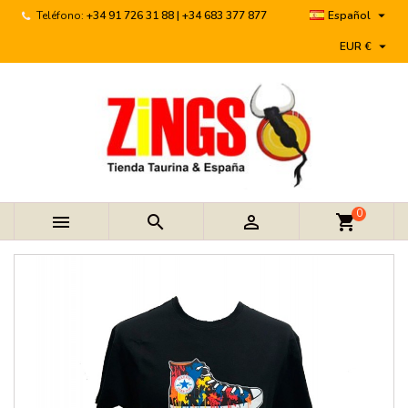

Teléfono:
+34 91 726 31 88 | +34 683 377 877
Español

EUR €
0



shopping_cart