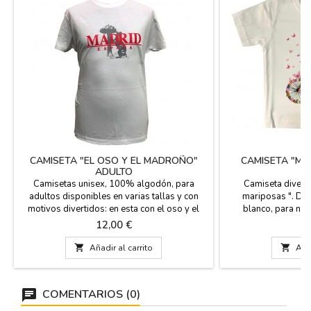
CAMISETA "EL OSO Y EL MADROÑO"
CAMISETA "MA
ADULTO
Camisetas unisex, 100% algodón, para
Camiseta divertid
adultos disponibles en varias tallas y con
mariposas ". De
motivos divertidos: en esta con el oso y el
blanco, para niñ
madroño, regalo como souvenir ideal de tu
Excelente re
Precio
P
12,00 €
9
visita a Madrid.

Añadir al carrito

Añad
COMENTARIOS (0)