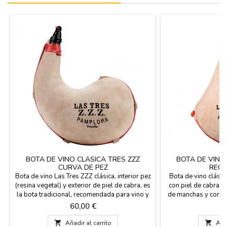
BOTA DE VINO CLÁSICA TRES ZZZ
BOTA DE VINO
CURVA DE PEZ
RECT
Bota de vino Las Tres ZZZ clásica, interior pez
Bota de vino clásic
(resina vegetal) y exterior de piel de cabra, es
con piel de cabra d
la bota tradicional, recomendada para vino y
de manchas y cortes
licores hasta 30º de alcohol. No apta para
con interior en p
Precio
Pr
60,00 €
5
refrescos, bebidas carbónicas o licores de
reforzada mediant
alta graduación. Forma curva, fabricada en
superior de cierr

Añadir al carrito

Añad