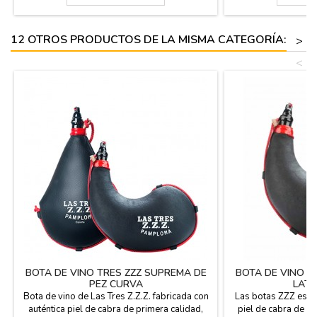
Pamplona (España). Lleva las instrucciones
hermético. Forma r
de uso y cuidado en el interior....
(España). Lleva la
cuida
12 OTROS PRODUCTOS DE LA MISMA CATEGORÍA:
>
<
BOTA DE VINO TRES ZZZ SUPREMA DE
BOTA DE VINO T
PEZ CURVA
LATE
Bota de vino de Las Tres Z.Z.Z. fabricada con
Las botas ZZZ están
auténtica piel de cabra de primera calidad,
piel de cabra de pr