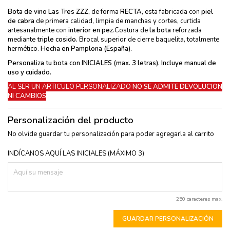
Bota de vino Las Tres ZZZ,
de forma
RECTA
, esta fabricada con
piel
de cabra
de primera calidad, limpia de manchas y cortes, curtida
artesanalmente con
interior en pez
.Costura de
la bota
reforzada
mediante
triple cosido.
Brocal superior de cierre baquelita, totalmente
hermético.
Hecha en Pamplona (España).
Personaliza tu bota con INICIALES (max. 3 letras). Incluye
manual de
uso y cuidado.
AL SER UN ARTICULO PERSONALIZADO
NO SE ADMITE DEVOLUCION
NI CAMBIOS
Personalización del producto
No olvide guardar tu personalización para poder agregarla al carrito
INDÍCANOS AQUÍ LAS INICIALES (MÁXIMO 3)
250 caracteres max.
GUARDAR PERSONALIZACIÓN