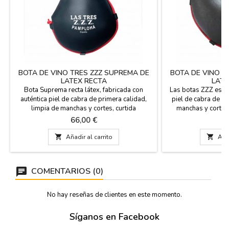
BOTA DE VINO TRES ZZZ SUPREMA DE
BOTA DE VINO T
LATEX RECTA
LATE
Bota Suprema recta látex, fabricada con
Las botas ZZZ están
auténtica piel de cabra de primera calidad,
piel de cabra de pr
limpia de manchas y cortes, curtida
manchas y cortes
vegetalmente mediante un proceso artesanal
mediante un proceso
Precio
Pr
66,00 €
6
y tratada por impregnación. Costura de la
impregnación. Cost
bota reforzada mediante triple cosido. Brocal
mediante triple co

Añadir al carrito

Añad
superior de cierre en baquelita, totalmente
cierre en baquelit
hermético. Con cordón bandolera.
Impermeabilización 
Impermeabilizada con látex:...
Con 
COMENTARIOS (0)
No hay reseñas de clientes en este momento.
Síganos en Facebook