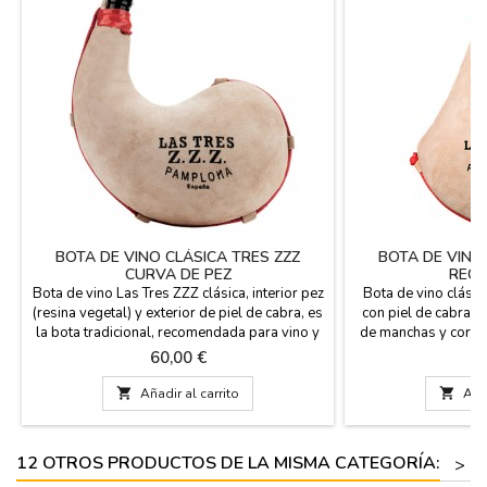
BOTA DE VINO CLÁSICA TRES ZZZ
BOTA DE VINO
CURVA DE PEZ
RECT
Bota de vino Las Tres ZZZ clásica, interior pez
Bota de vino clásic
(resina vegetal) y exterior de piel de cabra, es
con piel de cabra d
la bota tradicional, recomendada para vino y
de manchas y cortes
licores hasta 30º de alcohol. No apta para
con interior en p
Precio
Pr
60,00 €
5
refrescos, bebidas carbónicas o licores de
reforzada mediant
alta graduación. Forma curva, fabricada en
superior de cierr

Añadir al carrito

Añad
Pamplona (España). Lleva las instrucciones
hermético. Forma r
de uso y cuidado en el interior....
(España). Lleva la
cuida
12 OTROS PRODUCTOS DE LA MISMA CATEGORÍA:
>