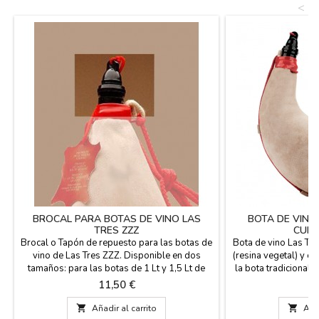
<
BROCAL PARA BOTAS DE VINO LAS
BOTA DE VINO
TRES ZZZ
CURV
Brocal o Tapón de repuesto para las botas de
Bota de vino Las Tres
vino de Las Tres ZZZ. Disponible en dos
(resina vegetal) y ex
tamaños: para las botas de 1 Lt y 1,5 Lt de
la bota tradicional
capacidad (modelo 1) y para botas de 2 litros
licores hasta 30º 
Precio
Pr
11,50 €
6
y más capacidad (modelo 2). El brocal es de
refrescos, bebidas
baquelita. 1 Lt y 1,5 Lt de capacidad
alta graduación. F

Añadir al carrito

Añad