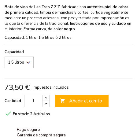
Bota de vino
de
Las Tres Z.Z.Z.
fabricada con
auténtica
piel de cabra
de primera calidad, limpia de manchas y cortes, curtida vegetalmente
mediante un proceso artesanal con pez y tratada por impregnación es
lo que la diferencia de la tradicional.
Instrucciones de uso y cuidado
en
el interior. Forma
curva, de color negro
.
Capacidad
: 1 litro, 1,5 litros ó 2 litros.
Capacidad
73,50 €
Impuestos incluidos
Añadir al carrito
Cantidad


En stock:
2 Artículos
Pago seguro
Garantía de compra segura