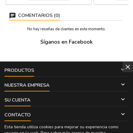
(MODELO 1) 2 litros y más capacidad
Pamplona (España).
(MODELO 2)
de uso y cuidad
COMENTARIOS (0)
No hay reseñas de clientes en este momento.
Síganos en Facebook

PRODUCTOS

NUESTRA EMPRESA

SU CUENTA

CONTACTO
Esta tienda utiliza cookies para mejorar su experiencia como
usuario en la web. Para saber más acerca de nuestra