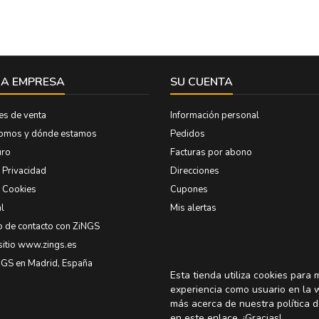
A EMPRESA
SU CUENTA
es de venta
Información personal
somos y dónde estamos
Pedidos
uro
Facturas por abono
e Privacidad
Direcciones
e Cookies
Cupones
l
Mis alertas
o de contacto con ZiNGS
sitio www.zings.es
NGS en Madrid, España
Esta tienda utiliza cookies para 
experiencia como usuario en la 
más acerca de nuestra política d
en
este enlace
. ¡Gracias!