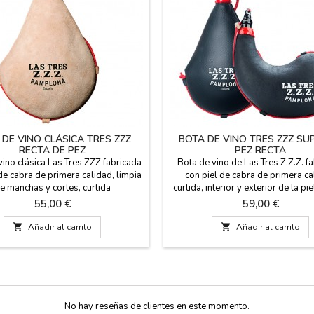
 DE VINO CLÁSICA TRES ZZZ
BOTA DE VINO TRES ZZZ S
RECTA DE PEZ
PEZ RECTA
vino clásica Las Tres ZZZ fabricada
Bota de vino de Las Tres Z.Z.Z. f
de cabra de primera calidad, limpia
con piel de cabra de primera ca
e manchas y cortes, curtida
curtida, interior y exterior de la pi
lmente con interior en pez. Costura
con resina vegetal (pez) para 
Precio
Precio
55,00 €
59,00 €
a reforzada mediante triple cosido.
impermeabilidad. Costura de l
l superior de cierre baquelita,
reforzada mediante triple cosido

Añadir al carrito

Añadir al carrito
e hermético. Forma recta, hecha en
superior de cierre en baquelita, t
 (España). Lleva las instrucciones
hermético. Forma recta y color neg
de uso y cuidado en el...
en España. Capacidades...
No hay reseñas de clientes en este momento.