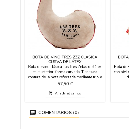
BOTA DE VINO TRES ZZZ CLÁSICA
BOTA
CURVA DE LÁTEX
Bota de vino clásica Las Tres Zetas de látex
Bota de 
en el interior, forma curvada. Tiene una
con piel 
costura de la bota reforzada mediante triple
d
cosido. No es sólo para uso de vino, sino
artesana
Precio
57,50 €
que sirve para agua, bebidas azucaradas y
de la bot
carbonatadas, por lo que pueden usarla
Broca

Añadir al carrito
tanto niños como mayores. Fabricada en
totalment
Pamplona (España).
Pamplona
COMENTARIOS (0)