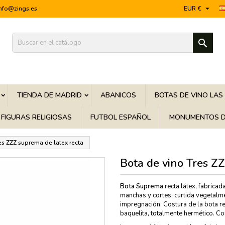

info@zings.es
EUR €

TIENDA DE MADRID
ABANICOS
BOTAS DE VINO LAS
FIGURAS RELIGIOSAS
FUTBOL ESPAÑOL
MONUMENTOS D
es ZZZ suprema de latex recta
Bota de vino Tres Z
Bota Suprema
recta látex, fabricad
manchas y cortes, curtida vegetalm
impregnación. Costura de la bota re
baquelita, totalmente hermético. C