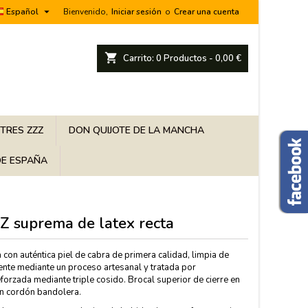

Español
Bienvenido,
Iniciar sesión
o
Crear una cuenta
shopping_cart
Carrito:
0
Productos - 0,00 €
 TRES ZZZ
DON QUIJOTE DE LA MANCHA
E ESPAÑA
ZZ suprema de latex recta
a con auténtica piel de cabra de primera calidad, limpia de
ente mediante un proceso artesanal y tratada por
forzada mediante triple cosido. Brocal superior de cierre en
on cordón bandolera.