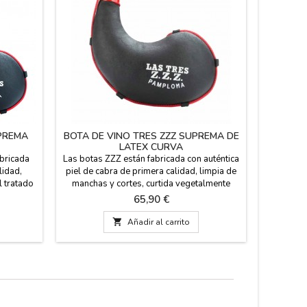
UPREMA
BOTA DE VINO TRES ZZZ SUPREMA DE
BOTA 
LATEX CURVA
abricada
Las botas ZZZ están fabricada con auténtica
Bota de v
lidad,
piel de cabra de primera calidad, limpia de
pez (res
el tratado
manchas y cortes, curtida vegetalmente
cabra, es
mejor
mediante un proceso artesanal y tratada
para vino
Precio
65,90 €
a bota
por impregnación. Costura de la bota
apta par
. Brocal
reforzada mediante triple cosido. Brocal
licores 

Añadir al carrito
otalmente
superior de cierre en baquelita, totalmente
fabricada
ro, hecha
hermético. Impermeabilización interior
instru
mediante latex. Con cordón...