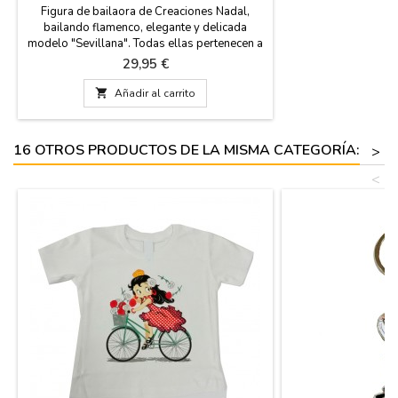
Figura de bailaora de Creaciones Nadal,
bailando flamenco, elegante y delicada
modelo "Sevillana". Todas ellas pertenecen a
una serie limitada y numerada, y se
Precio
29,95 €
acompañan del correspondiente certificado
que así lo acredita. Disponible en blanco, en

Añadir al carrito
negro, en azul o en rojo. Hechas en España.
Medida: 20 cm de alto (grande) 15 cm de alto
(pequeña)
16 OTROS PRODUCTOS DE LA MISMA CATEGORÍA:
>
<