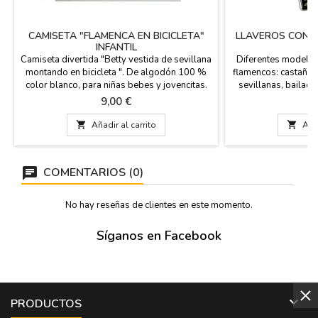
CAMISETA "FLAMENCA EN BICICLETA"
LLAVEROS CON 
INFANTIL
Camiseta divertida "Betty vestida de sevillana
Diferentes modelos
montando en bicicleta ". De algodón 100 %
flamencos: castañue
color blanco, para niñas bebes y jovencitas.
sevillanas, bailaore
Excelente recuerdo de Madrid.
para regalos de ev
Precio
P
9,00 €
3
bonito Souvenir d
plazo de entrega si

Añadir al carrito

Añad
de la que están en s
correo i
COMENTARIOS (0)
No hay reseñas de clientes en este momento.
Síganos en Facebook

PRODUCTOS