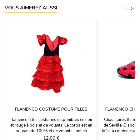
VOUS AIMEREZ AUSSI
<
>
FLAMENCO COSTUME POUR FILLES
FLAMENCO CHAU
A
Flamenco filles costumes disponibles en noir
Chaussures flamenc
et rouge à pois et de volants. Le corps est en
de Séville. Disponib
polyamide 100% et de volants sont en
Idéal à combiner av
polyester 100%. Nous recommandons de
l'enfant avec de
Prix
Pr
12,00 €
1