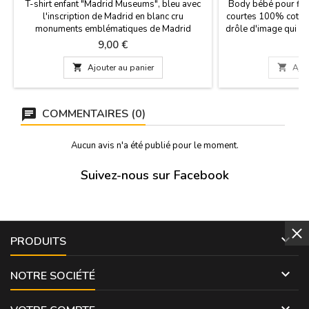
T-shirt enfant "Madrid Museums", bleu avec
Body bébé pour fil
l'inscription de Madrid en blanc cru
courtes 100% coton, 
monuments emblématiques de Madrid
drôle d'image qui en
Original City, pour les plus petits. T-shirts
un flamenca authent
Prix
Pr
9,00 €
1
unisexes, 100% coton, pour enfants. Tailles
bas pour changer 
du 2 au 11 ans.
deux tailles,

Ajouter au panier

Ajou
COMMENTAIRES (0)
Aucun avis n'a été publié pour le moment.
Suivez-nous sur Facebook

PRODUITS

NOTRE SOCIÉTÉ
