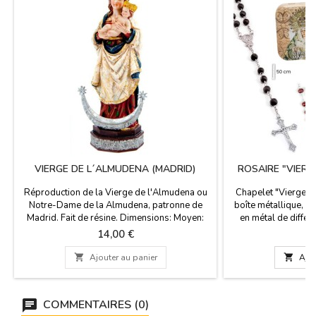
VIERGE DE L´ALMUDENA (MADRID)
ROSAIRE "VIER
Réproduction de la Vierge de l'Almudena ou
Chapelet "Vierge d
Notre-Dame de la Almudena, patronne de
boîte métallique, av
Madrid. Fait de résine. Dimensions: Moyen:
en métal de différ
15 cm de haut Petit: 10 cm de haut
peut également ser
Prix
P
14,00 €
5
Saviez-vous... La Virgen de la Almudena est
historique de la Ma
dédiée à la Vierge Marie. Vénérée dans la
de la boîte. Dime

Ajouter au panier

Ajou
cathédrale de Santa Maria de la Almudena à
Dimensions de l
Madrid et son jour de fête est le 9 Novembre.
COMMENTAIRES (0)