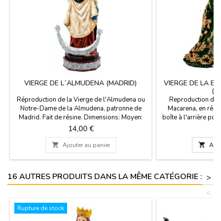
VIERGE DE L´ALMUDENA (MADRID)
VIERGE DE LA 
(S
Réproduction de la Vierge de l'Almudena ou
Reproduction du 
Notre-Dame de la Almudena, patronne de
Macarena, en rési
Madrid. Fait de résine. Dimensions: Moyen:
boîte à l'arrière por
15 cm de haut Petit: 10 cm de haut
sa vie. Dimension
Prix
Pr
14,00 €
3
Saviez-vous... La Virgen de la Almudena est
petit 10 cm de ha
dédiée à la Vierge Marie. Vénérée dans la
s'agit d'une vier

Ajouter au panier

Ajou
cathédrale de Santa Maria de la Almudena à
vénérée dans la ba
Madrid et son jour de fête est le 9 Novembre.
Séville. Son jour de
16 AUTRES PRODUITS DANS LA MÊME CATÉGORIE :
>
<
Rupture de stock