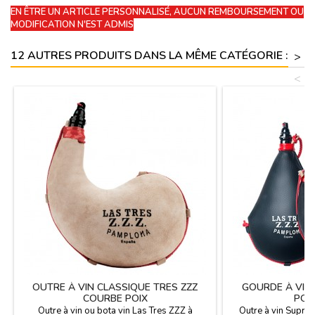
EN ÊTRE UN ARTICLE PERSONNALISÉ, AUCUN REMBOURSEMENT OU
MODIFICATION N'EST ADMIS
12 AUTRES PRODUITS DANS LA MÊME CATÉGORIE :
>
<
OUTRE À VIN CLASSIQUE TRES ZZZ
GOURDE À VIN
COURBE POIX
POI
Outre à vin ou bota vin Las Tres ZZZ à
Outre à vin Suprêm