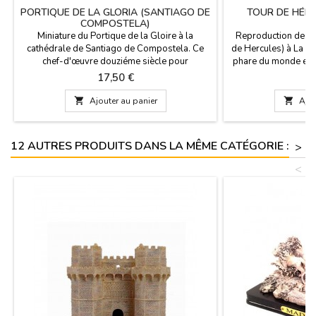
PORTIQUE DE LA GLORIA (SANTIAGO DE
TOUR DE HÉR
COMPOSTELA)
Miniature du Portique de la Gloire à la
Reproduction de la
cathédrale de Santiago de Compostela. Ce
de Hercules) à La Cor
chef-d'œuvre douziéme siècle pour
phare du monde en o
professeur Matthieu et l'un des plus grands
la péninsule de La
Prix
Pr
17,50 €
1
monuments de l'art chrétien, se dresse sur un
même nom. Construit
rectangle d'environ 17 m de long et 4,5 et 9,5
I. La façade actuel

Ajouter au panier

Ajou
m de haut.
romain pour renforcer
l'intérieur.Mesur
12 AUTRES PRODUITS DANS LA MÊME CATÉGORIE :
>
<