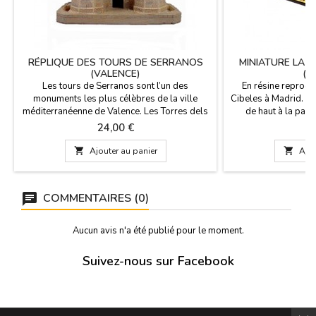
RÉPLIQUE DES TOURS DE SERRANOS
MINIATURE LA F
(VALENCE)
(M
Les tours de Serranos sont l’un des
En résine reprodu
monuments les plus célèbres de la ville
Cibeles à Madrid. B
méditerranéenne de Valence. Les Torres dels
de haut à la parti
Serrans, en valencien, sont l’une des douze
piédestal et une pl
Prix
P
24,00 €
7
portes de l’ancienne muraille de la ville de
Madrid. Emballé 
Valence., À ZiNGS, nous avons une belle
Article pour ëvëneme

Ajouter au panier

Ajou
reproduction de ce monument de l’Espagne.
Mesures: 19 cm x 11 cm x 14 cm
COMMENTAIRES (0)
Aucun avis n'a été publié pour le moment.
Suivez-nous sur Facebook