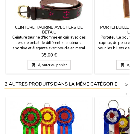
CEINTURE TAURINE AVEC FERS DE
PORTEFEUILLE C
BÉTAIL
L'
Ceinture taurine d'homme en cuir avec des
Portefeuille pour
fers de betail de différentes couleurs,
capote, de peau et 
sportive et élégante avec boucle en métal
pour les billets de b
doré vieux. L'excellente qualité et fabriqués
... et la bourse 
Prix
Pr
35,00 €
3
en Espagne.Taille: 3,5 cm de large x 125 cm
quatre formats Dimen
de longueur
cm/ Médiane: 13 cm

Ajouter au panier

Ajou
10 cm/ Très g
2 AUTRES PRODUITS DANS LA MÊME CATÉGORIE :
>
<