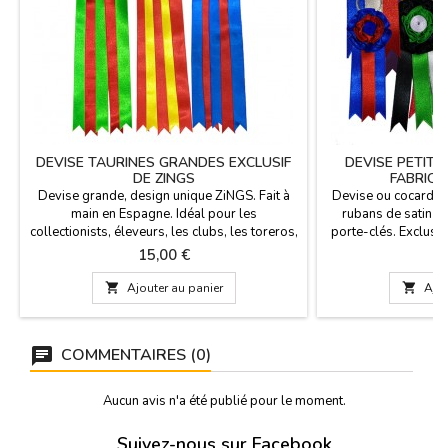
DEVISE TAURINES GRANDES EXCLUSIF
DEVISE PETIT
DE ZINGS
FABRIQU
Devise grande, design unique ZiNGS. Fait à
Devise ou cocardes 
main en Espagne. Idéal pour les
rubans de satin en
collectionists, éleveurs, les clubs, les toreros,
porte-clés. Exclusi
etc. Mesure: 9 cm de diamètre et 28 cm de
pour clubs taurins e
Prix
P
15,00 €
7
long, sans l'anneau. Si nous ne voulons pas,
pas celui que vous 
vous pouvez le commander dans n'importe
commander dans le

Ajouter au panier

Ajou
quelle couleur vous avez besoin d'écrire
dont vous avez 
info@zings.es.
PERSONNALISATIO
emporte
COMMENTAIRES (0)
Aucun avis n'a été publié pour le moment.
Suivez-nous sur Facebook