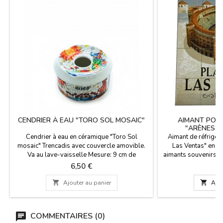
CENDRIER À EAU "TORO SOL MOSAIC"
AIMANT POU
"ARÈNES D
Cendrier à eau en céramique "Toro Sol
Aimant de réfrigér
mosaic" Trencadis avec couvercle amovible.
Las Ventas" en si
Va au lave-vaisselle Mesure: 9 cm de
aimants souvenirs de
diamètre x 6,5 cm de hauteur
Ventas à Madrid
Prix
P
6,50 €
3
souvenirs espagnol
x 8 cm. Modèle 2 : 6

Ajouter au panier

Ajou
cm. Modèle 4 : 10 x 
COMMENTAIRES (0)