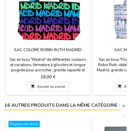
SAC COLORÉ ROBIN RUTH MADRID
SAC MA
Sac en tissu "Madrid" de différentes couleurs
Sac en tissu "Flor
et variations, fermeture à glissière et longue
Robin Ruth, idéal p
poignée pour accrocher, grande capacité et
Madrid, grande con
marque Robin Ruth. Dimensions : 38 x 30 cm
x
Prix
Pr
18,00 €
1

Ajouter au panier

Ajou
16 AUTRES PRODUITS DANS LA MÊME CATÉGORIE :
>
<
Rupture de stock