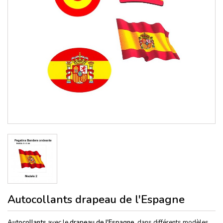
Autocollants drapeau de l'Espagne
Autocollants
avec le
drapeau de l'Espagne,
dans différents modèles.