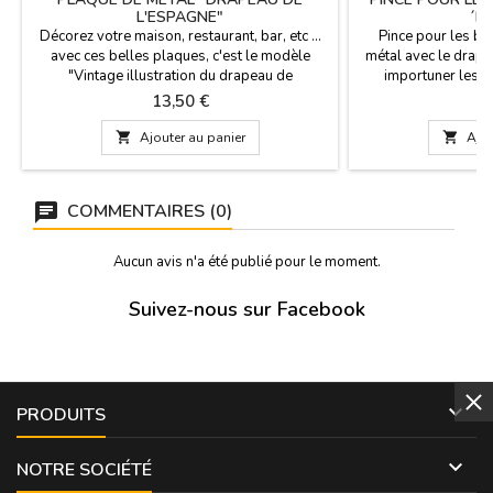
L'ESPAGNE"
´E
Décorez votre maison, restaurant, bar, etc ...
Pince pour les bil
avec ces belles plaques, c'est le modèle
métal avec le drape
"Vintage illustration du drapeau de
importuner les p
l'Espagne". Les plaques vintage sont en
monnaie dans les 
Prix
P
13,50 €
9
aluminium de 0,8 mm d'épaisseur et sont très
d'amener les billets
résistantes à la déformation et présentent un
clip en métal pou

Ajouter au panier

Ajou
biseau en relief autour de tout son contour et
monnaie. Un cadeau
quatre perforations. Pour accrocher au mur.
qui n'aime pas port
Mesure:...
les poch
COMMENTAIRES (0)
Aucun avis n'a été publié pour le moment.
Suivez-nous sur Facebook

PRODUITS

NOTRE SOCIÉTÉ