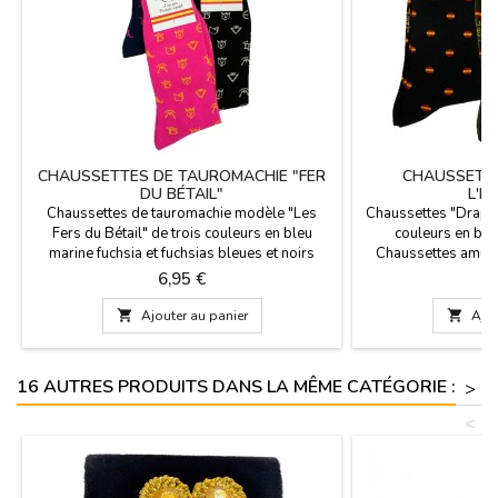
CHAUSSETTES DE TAUROMACHIE "FER
CHAUSSETTE
DU BÉTAIL"
L'E
Chaussettes de tauromachie modèle "Les
Chaussettes "Drapea
Fers du Bétail" de trois couleurs en bleu
couleurs en bleu
marine fuchsia et fuchsias bleues et noirs
Chaussettes amusan
blanche. Chaussettes amusantes et très
idéales pour donner
Prix
P
6,95 €
6
originales, idéales pour donner aux plus
sont à mi-mollet
taurins. Ils sont mi-hauts et disponibles en
peigné. Mensurati

Ajouter au panier

Ajou
deux tailles. Composition en coton peigné.
Mensurations : taille du pied 36 - 40...
16 AUTRES PRODUITS DANS LA MÊME CATÉGORIE :
>
<