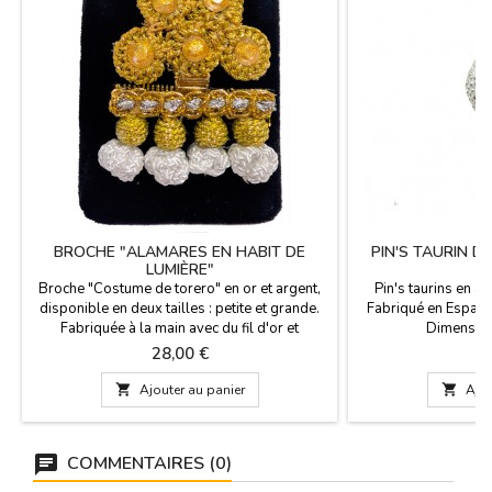
BROCHE "ALAMARES EN HABIT DE
PIN'S TAURIN 
LUMIÈRE"
Broche "Costume de torero" en or et argent,
Pin's taurins en a
disponible en deux tailles : petite et grande.
Fabriqué en Espagn
Fabriquée à la main avec du fil d'or et
Dimension
d'argent. Dimensions : Grande : 4 x 4,5 cm
Prix
Pr
28,00 €
2
Petite : 3 x 3 cm

Ajouter au panier

Ajou
COMMENTAIRES (0)