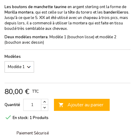
Les boutons de manchette taurine
en argent sterling ont la forme de
Morilla montera
, qui est celle sur la tête du torero et les
banderilleros
.
Jusqu'à ce que le S. XIX ait été utilisé avec un chapeau à trois pics, mais
depuis lors, il a commencé à utiliser la montera qui est faite en tissu
bouclé très semblable aux cheveux.
Deux modèles montera
. Modèle 1 (bouchon lisse) et modèle 2
(bouchon avec dessin)
Modèles
80,00 €
TTC
Ajouter au panier
Quantité


En stock:
1 Produits
Paiement Sécurisé