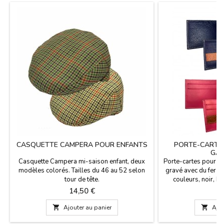
CASQUETTE CAMPERA POUR ENFANTS
PORTE-CARTES
GAN
Casquette Campera mi-saison enfant, deux
Porte-cartes pour h
modèles colorés. Tailles du 46 au 52 selon
gravé avec du fer à 
tour de tête.
couleurs, noir, b
capote. Il a une capac
Prix
P
14,50 €
9
et, pour sa taille, i
dans votre poche. 

Ajouter au panier

Ajou
vacuno et polieste