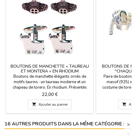
BOUTONS DE MANCHETTE « TAUREAU
BOUTONS DE MA
ET MONTERA » EN RHODIUM
"CHAQUET
Boutons de manchette élégants ornés de
Paire de boutons 
motifs taurins : un taureau moderne et un
massif (925) ins
chapeau de torero. En rhodium. Présentés
costume de torero
dans un coffret cadeau raffiné. Fabriqués en
Vous cherchez un
Prix
Pr
22,00 €
8
Espagne. Matière : Rhodium
élégant et passi
hypoallergénique (brillance inaltérable).
Oubliez les boutons

Ajouter au panier

Ajou
Fermoir : Fermoir en T renforcé pour une
Ces boutons de man
sécurité accrue.
d'identité et de re
présenté dans 
16 AUTRES PRODUITS DANS LA MÊME CATÉGORIE :
>
<