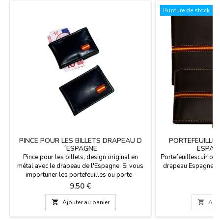
Rupture de stock
PINCE POUR LES BILLETS DRAPEAU D
PORTEFEUILLE
´ESPAGNE
ESPAG
Pince pour les billets, design original en
Portefeuillescuir o
métal avec le drapeau de l'Espagne. Si vous
drapeau Espagne. Fa
importuner les portefeuilles ou porte-
Es
monnaie dans les poches, c'est une façon
Prix
Pr
9,50 €
2
d'amener les billets simple et confortable. Un
clip en métal pour la fixation de votre

Ajouter au panier

Ajou
monnaie. Un cadeau pratique pour l'homme
qui n'aime pas porter quoi que ce soit dans