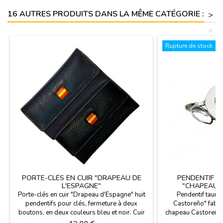
les poches. Mesure:...
16 AUTRES PRODUITS DANS LA MÊME CATÉGORIE :
>
<
Rupture de stock
PORTE-CLÉS EN CUIR "DRAPEAU DE
PENDENTIF T
L'ESPAGNE"
"CHAPEAU 
Porte-clés en cuir "Drapeau d'Espagne" huit
Pendentif tauri
pendentifs pour clés, fermeture à deux
Castoreño" fabri
boutons, en deux couleurs bleu et noir. Cuir
chapeau Castoreño 
Ubrique fabriqué en Espagne. Dimensions :
ou à un bracelet.