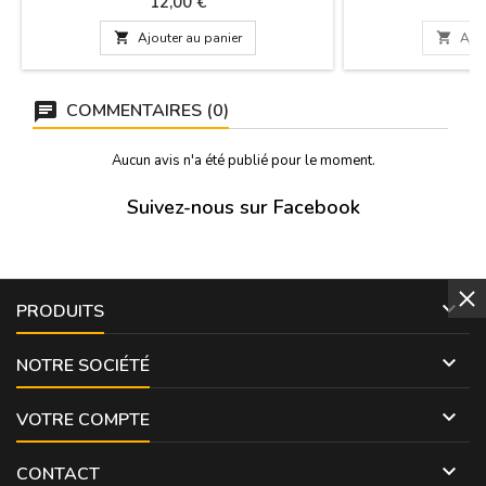
Prix
Pr
12,00 €
1
11 cm x 6 cm.

Ajouter au panier

Ajou
COMMENTAIRES (0)
Aucun avis n'a été publié pour le moment.
Suivez-nous sur Facebook

PRODUITS

NOTRE SOCIÉTÉ

VOTRE COMPTE

CONTACT