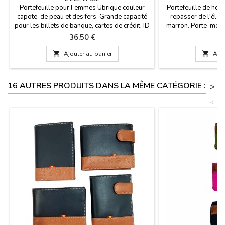
Portefeuille pour Femmes Ubrique couleur
Portefeuille de hom
capote, de peau et des fers. Grande capacité
repasser de l'élev
pour les billets de banque, cartes de crédit, ID
marron. Porte-monn
... et la bourse dans le dos. Nous avons
(cart d´identité et c
Prix
Pr
36,50 €
2
quatre formats Dimensions: Petit: 11 cm x 8,5
Fabriqué en Espagne
cm/ Médiane: 13 cm X 10 cm/ Large: 16 cm X
cm x 8 cm avec ferm

Ajouter au panier

Ajou
10 cm/ Très grand: 18 cm X 10 cm
HORIZONTAL: 11 cm
fermeture et porte
m
16 AUTRES PRODUITS DANS LA MÊME CATÉGORIE :
>
<