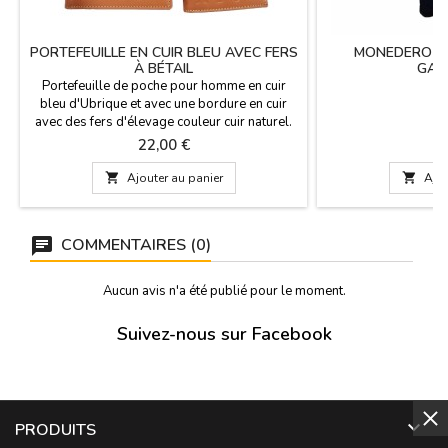
PORTEFEUILLE EN CUIR BLEU AVEC FERS
MONEDERO DE
À BÉTAIL
GAN
Portefeuille de poche pour homme en cuir
bleu d'Ubrique et avec une bordure en cuir
avec des fers d'élevage couleur cuir naturel.
Portefeuille, documentation (identité et
Prix
P
22,00 €
3
conduite) 7 porte-cartes. Fabriqué en
Espagne. Dimensions : Vertical avec et sans

Ajouter au panier

Ajou
fermeture : 11 cm x 8 cm
Horizontale avec et sans fermeture : 10,5 cm.
large x 8 cm....
COMMENTAIRES (0)
Aucun avis n'a été publié pour le moment.
Suivez-nous sur Facebook

PRODUITS