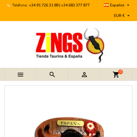

Teléfono:
+34 91 726 31 88 | +34 683 377 877
Español

EUR €
0



shopping_cart