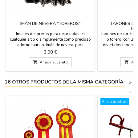
IMÁN DE NEVERA "TOREROS"
TAPONES DE
FL
Imanes de toreros para dejar notas en
Tapones de corcho c
cualquier sitio o simplemente como precioso
o torero, con la 
adorno taurino. Imán de nevera, para
divertidos tapones
coleccionar. Disponemos de muchos
inferiores de cordó
Precio
P
3,00 €
3
modelos. Hechos en resina y en metal o en
Figuras de resina
plástico.
torero (modelo 

Añadir al carrito

Añad
sevillan
16 OTROS PRODUCTOS DE LA MISMA CATEGORÍA:
>
<
Fuera de stock