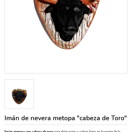
Imán de nevera metopa "cabeza de Toro"
Imán metopa con cabeza de toro
para dejar notas o colgar fotos en la puerta de la