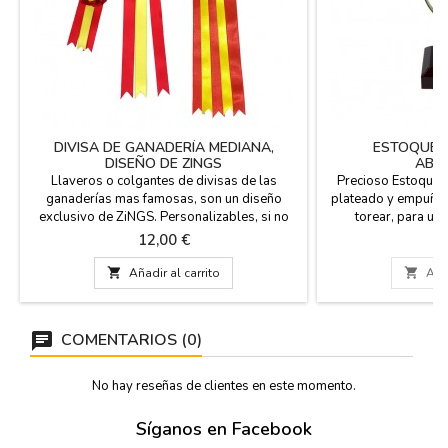
DIVISA DE GANADERÍA MEDIANA,
ESTOQUE 
DISEÑO DE ZINGS
ABR
Llaveros o colgantes de divisas de las
Precioso Estoque 
ganaderí­as mas famosas, son un diseño
plateado y empuñad
exclusivo de ZiNGS. Personalizables, si no
torear, para us
ves la que buscas, indícanos los colores que
pisapapeles. Es un 
Precio
Pr
12,00 €
2
deseas y te la fabricamos,
taurinos. Es de met
"PERSONALIZACION DEL PRODUCTO". Es un
color caoba. Medidas

Añadir al carrito

Añad
regalo muy taurino, ideal para ganaderos,
de largo x
peñas, coleccionistas, eventos, etc. Hechas a
mano en España. Medida: 8 cm diámetro...
COMENTARIOS (0)
No hay reseñas de clientes en este momento.
Síganos en Facebook