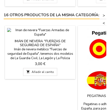
Son útiles para entrenar o decorar.
16 OTROS PRODUCTOS DE LA MISMA CATEGORÍA:
>
<
IMÁN DE NEVERA "FUERZAS DE
SEGURIDAD DE ESPAÑA"
Imán de nevera metálico "Fuerzas de
seguridad de España", tenemos dos modelos
de La Guardia Civil, La Legión y La Policia
Nacional. Medidas: 7 cm. de diámetro
Precio
3,00 €
aproximadamente.

Añadir al carrito
PEGATINAS D
E
Pegatinas o adhes
España, para poner e