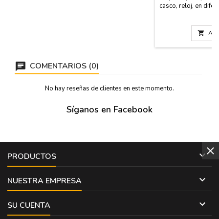
casco, reloj, en dif
P
1

Añad
COMENTARIOS (0)
No hay reseñas de clientes en este momento.
Síganos en Facebook

PRODUCTOS

NUESTRA EMPRESA

SU CUENTA