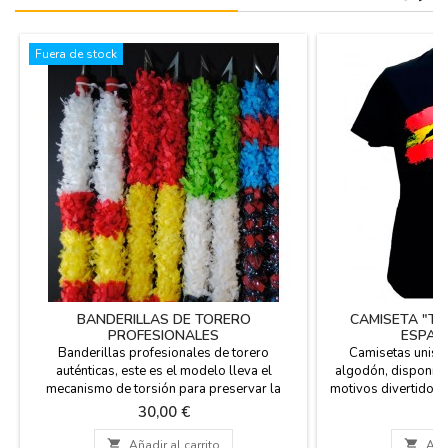
Fuera de stock
BANDERILLAS DE TORERO
CAMISETA "T
PROFESIONALES
ESPAÑ
Banderillas profesionales de torero
Camisetas unise
auténticas, este es el modelo lleva el
algodón, disponible
mecanismo de torsión para preservar la
motivos divertidos 
seguridad de los toreros. Miden 65 cm de
toros. Souvenir 
Precio
Pr
30,00 €
1
largo y el arponcillo mide 65 mm. Se venden
E
por pares. Hechas artesanalmente en España.

Añadir al carrito

Añad