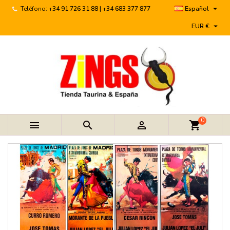

Teléfono:
+34 91 726 31 88 | +34 683 377 877
Español

EUR €
0



shopping_cart