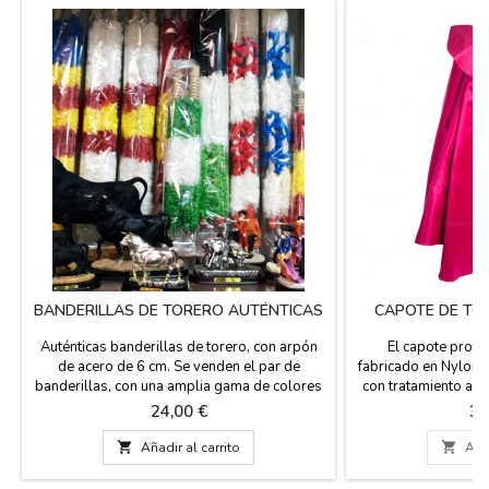
BANDERILLAS DE TORERO AUTÉNTICAS
CAPOTE DE TO
Auténticas banderillas de torero, con arpón
El capote profe
de acero de 6 cm. Se venden el par de
fabricado en Nylon 
banderillas, con una amplia gama de colores
con tratamiento ant
que representan a las banderas de España,
forros en algodón 
Precio
Pr
24,00 €
32
Andalucía, Extremadura, Francia... Las
4 bordados en escla
banderillas están hechas a mano y son de
de este capote se 

Añadir al carrito

Añad
madera forrada con papel, miden 65 cm de
(modo seda) dándo
largo.
color para que no br