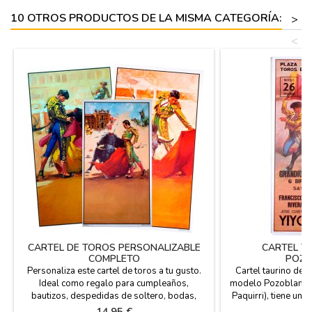
Satén,
10 OTROS PRODUCTOS DE LA MISMA CATEGORÍA:
>
<
CARTEL DE TOROS PERSONALIZABLE
CARTEL T
COMPLETO
POZO
Personaliza este cartel de toros a tu gusto.
Cartel taurino de 
Ideal como regalo para cumpleaños,
modelo Pozoblanco 
bautizos, despedidas de soltero, bodas,
Paquirri), tiene un
jubilaciones, negocios... Puedes poner la
cm. y papel de 80 
Precio
P
14,95 €
7