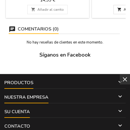
fecha, la hora, la ganadería y los nombres
cartón rígido para 
que quieras. Articulo personalizado Medidas:
sin dañarse. Ideal p

Añadir al carrito

Añad
56 x 97 cm, papel de 80 gms. impreso en
casa
plotter. Escribe los textos en "personaliza
este producto" (más...
COMENTARIOS (0)
No hay reseñas de clientes en este momento.
Síganos en Facebook

PRODUCTOS

NUESTRA EMPRESA

SU CUENTA

CONTACTO