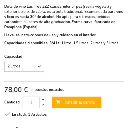
Bota de vino
Las Tres ZZZ clásica,
interior pez (resina vegetal) y
exterior de piel de cabra, es la bota tradicional, recomendada para
vino
y licores
hasta 30º de alcohol
. No apta para refrescos, bebidas
carbónicas o licores de alta graduación.
Forma curva, fabricada en
Pamplona (España).
Lleva las
instrucciones de uso y cuidado
en el interior.
Capacidades disponibles: 3/4 Lt,
1 litro, 1,5 litros, 2 litros y 3 litros.
Capacidad
78,00 €
Impuestos incluidos
Añadir al carrito
Cantidad


En stock:
1 Artículos