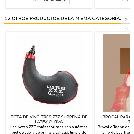
Pamplona (España). Lleva las instrucciones
hermético. Forma r
de uso y cuidado en el interior....
(España). Lleva la
cuida
12 OTROS PRODUCTOS DE LA MISMA CATEGORÍA:
>
<
BOTA DE VINO TRES ZZZ SUPREMA DE
BROCAL PARA 
LATEX CURVA
TR
Las botas ZZZ están fabricada con auténtica
Brocal o Tapón de r
piel de cabra de primera calidad, limpia de
vino de Las Tres 