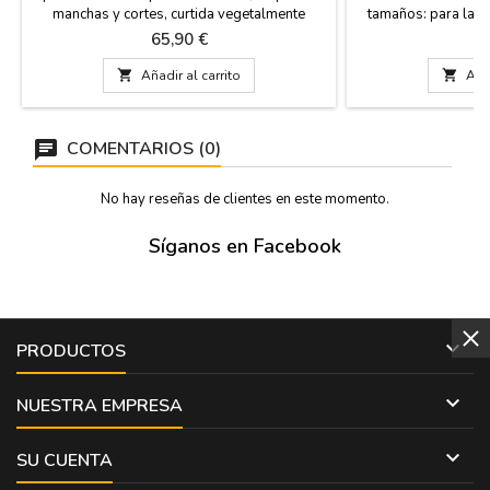
manchas y cortes, curtida vegetalmente
tamaños: para las b
mediante un proceso artesanal y tratada por
capacidad (modelo 1)
Precio
Pr
65,90 €
1
impregnación. Costura de la bota reforzada
y más capacidad (mo
mediante triple cosido. Brocal superior de
baquelita. 1 Lt 

Añadir al carrito

Añad
cierre en baquelita, totalmente hermético.
(MODELO 1) 2 li
Impermeabilización interior mediante latex.
(MO
Con cordón...
COMENTARIOS (0)
No hay reseñas de clientes en este momento.
Síganos en Facebook

PRODUCTOS

NUESTRA EMPRESA

SU CUENTA