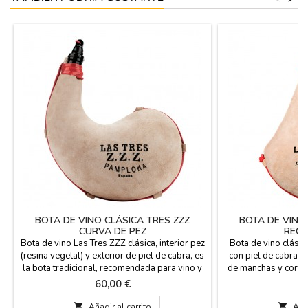
BOTA DE VINO CLÁSICA TRES ZZZ
BOTA DE VINO
CURVA DE PEZ
RECT
Bota de vino Las Tres ZZZ clásica, interior pez
Bota de vino clásic
(resina vegetal) y exterior de piel de cabra, es
con piel de cabra d
la bota tradicional, recomendada para vino y
de manchas y cortes
licores hasta 30º de alcohol. No apta para
con interior en p
Precio
Pr
60,00 €
6
refrescos, bebidas carbónicas o licores de
reforzada mediant
alta graduación. Forma curva, fabricada en
superior de cierr

Añadir al carrito

Añad