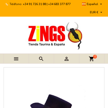

Teléfono:
+34 91 726 31 88 | +34 683 377 877
Español

EUR €
0



shopping_cart