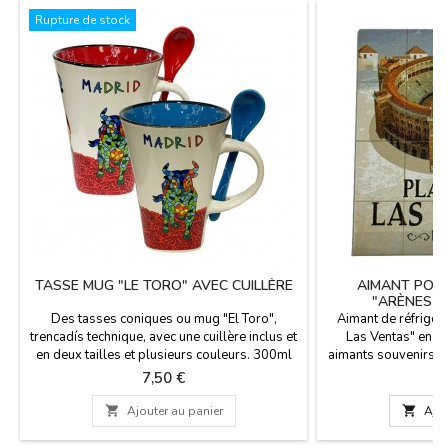
Rupture de stock
TASSE MUG "LE TORO" AVEC CUILLÈRE
AIMANT POU
"ARÈNES D
Des tasses coniques ou mug "El Toro",
Aimant de réfrigér
trencadís technique, avec une cuillère inclus et
Las Ventas" en si
en deux tailles et plusieurs couleurs. 300ml
aimants souvenirs de
Taille: 12 cm grands / petits 7 cm haute.
Ventas à Madrid
Prix
P
7,50 €
3
souvenirs espagnol
x 8 cm. Modèle 2 : 6

Ajouter au panier

Ajou
cm. Modèle 4 : 10 x 