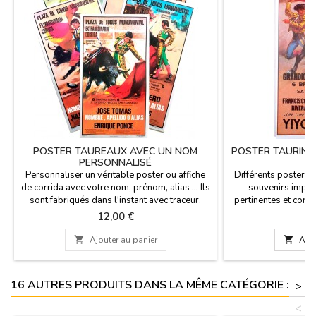
POSTER TAUREAUX AVEC UN NOM
POSTER TAURIN 
PERSONNALISÉ
Personnaliser un véritable poster ou affiche
Différents posters t
de corrida avec votre nom, prénom, alias ... Ils
souvenirs impri
sont fabriqués dans l'instant avec traceur.
pertinentes et connu
Dimensions: 53 x 97 cmEntrez votre nom,
un cadeau, d'avoir
Prix
P
12,00 €
7
prénom ou pseudonyme dans la
l'histoire.Le poster
"personnaliser le produit", veuillez noter que
56 cm x 97 cm. (en

Ajouter au panier

Ajou
l'espace est limité: il est préférable de ne pas
cart
beaucoup de texte.
16 AUTRES PRODUITS DANS LA MÊME CATÉGORIE :
>
<