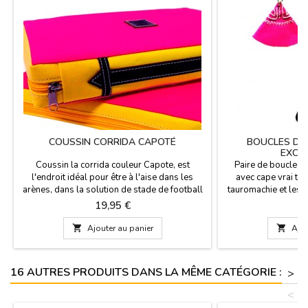
COUSSIN CORRIDA CAPOTÉ
BOUCLES D'O
EXCLU
Coussin la corrida couleur Capote, est
Paire de boucles d'
l'endroit idéal pour être à l'aise dans les
avec cape vrai tis
arènes, dans la solution de stade de football
tauromachie et les f
ou le champ. Le tissu est fuchsia et l'inverse
trou de l'oreille.Tai
Prix
Pr
19,95 €
1
est similicuir fuchsia, est la poignée en cuir et
fermeture éclair. Lavable à l'eau froide. Nous

Ajouter au panier

Ajou
vous garantissons les meilleurs matériaux de
qualité. Fabriqué en Espagne. Taille:...
16 AUTRES PRODUITS DANS LA MÊME CATÉGORIE :
>
<