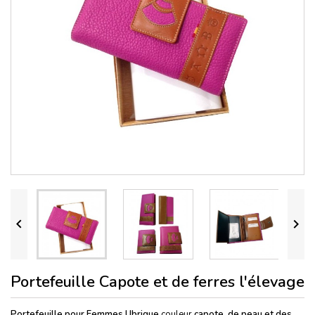


Portefeuille Capote et de ferres l'élevage
Portefeuille pour Femmes Ubrique
couleur
capote, de peau et des