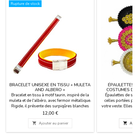
Rupture de stock
BRACELET UNISEXE EN TISSU « MULETA
ÉPAULETTES 
AND ALBERO »
COSTUMES DE 
Bracelet en tissu à motif taurin, inspiré de la
Épaulettes de sty
muleta et de l'albéro, avec fermoir métallique.
celles portées par
Rigide, il présente des surpiqûres blanches
votre veste. Elles 
évoquant la muleta d'un torero. Le fermoir
de sûreté et dis
Prix
Pr
12,00 €
5
métallique est sécurisé. Ce bracelet allie la
couleurs, ornées 
tradition des arènes à un style urbain et
broderies dorées. F

Ajouter au panier

Ajou
résistant. Dimensions : 1,3 cm de large x 21
par un tailleur, ces
cm de long. Ajustable à la longueur...
épaules de votre ves