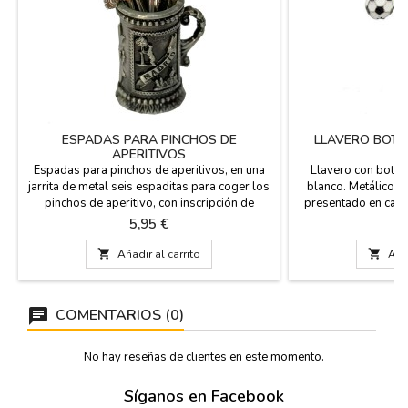
ESPADAS PARA PINCHOS DE
LLAVERO BOTA
APERITIVOS
B
Espadas para pinchos de aperitivos, en una
Llavero con bota d
jarrita de metal seis espaditas para coger los
blanco. Metálico c
pinchos de aperitivo, con inscripción de
presentado en caja
Madrid en relieve y la Puerta de Alcalá y el
de largo con la ani
Precio
Pr
5,95 €
1
oso y el madroño. Medidas: 8 x 4 cm.

Añadir al carrito

Añad
COMENTARIOS (0)
No hay reseñas de clientes en este momento.
Síganos en Facebook