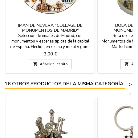
IMAN DE NEVERA "COLLAGE DE
BOLA DE N
MONUMENTOS DE MADRID"
MONUMENTO
Selección de imanes de Madrid, con
Bola de nieve 
monumentos y escenas típicas de la capital
Monumentos de Madr
de España. Hechos en resina y metal y goma
Madrid con l
de diferentes tamaños. En casi todos salen
emblemáticos de Mad
Precio
P
3,00 €
8
monumentos como: La Cibeles, Neptuno, El
Puerta de Alcalá y 
Oso y el madroño, la Puerta de Alcalá, el
base de resina y bol

Añadir al carrito

Añad
Palacio Real, las torres Kio, el skyline de
cm. de diáme
Madrid, etc ...
16 OTROS PRODUCTOS DE LA MISMA CATEGORÍA:
>
<