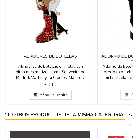
ABRIDORES DE BOTELLAS
ADORNO DE BOTE
Y 
Abridores de botellas en metal, con
Adorno de botella d
diferentes motivos como Souvenirs de
precioso botellero
Madrid. Madrid y La Cibeles, Madrid y
con la silueta de n
monumentos, El oso y el Madroño, Toro de
pequeña Bandera 
Precio
Pr
3,00 €
1
España..., práctico regalo para la nevera.
botellero. (botella 
cm. x 7,5 

Añadir al carrito

Añad
16 OTROS PRODUCTOS DE LA MISMA CATEGORÍA:
>
<