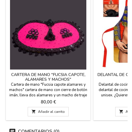
CARTERA DE MANO "FUCSIA CAPOTE,
DELANTAL DE CO
ALAMARES Y MACHOS"
Cartera de mano "Fucsia capote alamares y
Delantal de cocina 
machos" cartera de mano con cierre de botón
delantal de cocina,
imán, lleva dos alamares y un macho de traje
unisex. ¿Quieres r
de luces en el centro, hecha a mano. Medida:
arrancar más de 
Precio
P
80,00 €
8
30 X 14,5 cm
delantal de torero 
auténtico rey de la c

Añadir al carrito

Añad
peligro!). Inspirad
luces", este delanta
COMENTARIOS (0)