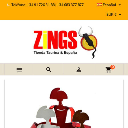

Teléfono:
+34 91 726 31 88 | +34 683 377 877
Español

EUR €
0



shopping_cart