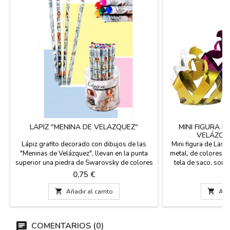
LÁPIZ "MENINA DE VELÁZQUEZ"
MINI FIGURA D
VELÁZQU
Lápiz grafito decorado con dibujos de las
Mini figura de Las
"Meninas de Velázquez", llevan en la punta
metal, de colores v
superior una piedra de Swarovsky de colores
tela de saco, son 
variados. SE VENDE POR UNIDAD, EL
eventos, cumpleañ
Precio
Pr
0,75 €
3
PRECIO ES DE UN LAPICERO. Medidas: 18 cm
Meninas. Están hec
de largo
metal, lacado al 

Añadir al carrito

Añad
Medida: 9 cm. de al
cm. 
COMENTARIOS (0)