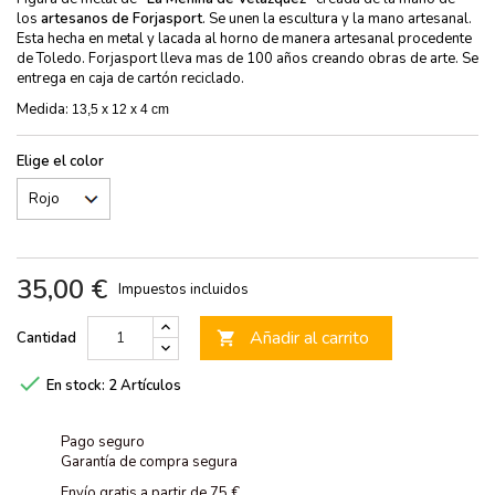
los
artesanos de Forjasport
. Se unen la escultura y la mano artesanal.
Esta hecha en metal y lacada al horno de manera artesanal procedente
de Toledo. Forjasport lleva mas de 100 años creando obras de arte. Se
entrega en caja de cartón reciclado.
Medida:
13,5 x 12 x 4
cm
Elige el color
35,00 €
Impuestos incluidos
Añadir al carrito
Cantidad


En stock:
2 Artículos
Pago seguro
Garantía de compra segura
Envío gratis a partir de 75 €