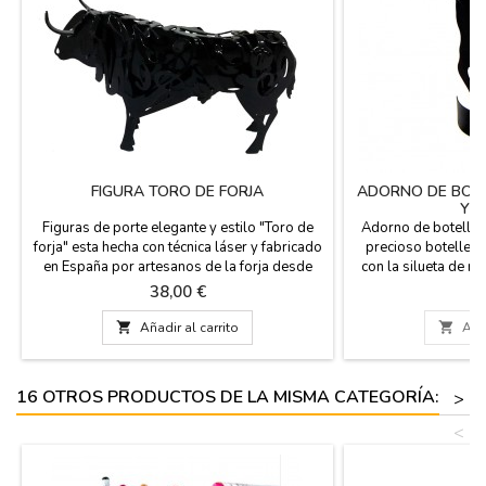
FIGURA TORO DE FORJA
ADORNO DE BOTE
Y 
Figuras de porte elegante y estilo "Toro de
Adorno de botella d
forja" esta hecha con técnica láser y fabricado
precioso botellero
en España por artesanos de la forja desde
con la silueta de n
1890, diseño exclusivo. Ideal para regalos de
pequeña Bandera 
Precio
Pr
38,00 €
1
eventos, cumpleaños y para los mas
botellero. (botella 
aficionados al mundo taurino. Tenemos cuatro
cm. x 7,5 

Añadir al carrito

Añad
tamaños: Pequeño: 14 x 8 x 3 cm. Mediano:
20 x 13 x 7 cm Grande: 30 x 19 x 11 cm Muy
Grande: 60 x...
16 OTROS PRODUCTOS DE LA MISMA CATEGORÍA:
>
<