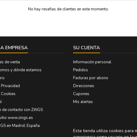
No hay reseñas de clientes en este momento.
A EMPRESA
SU CUENTA
es de venta
Información personal
somos y dónde estamos
Pedidos
uro
Facturas por abono
e Privacidad
Direcciones
e Cookies
Cupones
l
Mis alertas
o de contacto con ZiNGS
sitio www.zings.es
NGS en Madrid, España
Esta tienda utiliza cookies para 
experiencia como usuario en la 