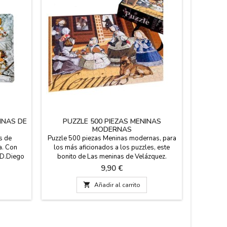
INAS DE
PUZZLE 500 PIEZAS MENINAS
MENINA
MODERNAS
s de
Puzzle 500 piezas Meninas modernas, para
Menina de
a. Con
los más aficionados a los puzzles, este
hecha de 
 D.Diego
bonito de Las meninas de Velázquez.
en col
 célebre
Medida : 48 x 0 x 32cms
Velázque
Precio
9,90 €
Se venden
decoraci
 de 43 x
fabricad

Añadir al carrito
no te pu
40 cm. de 