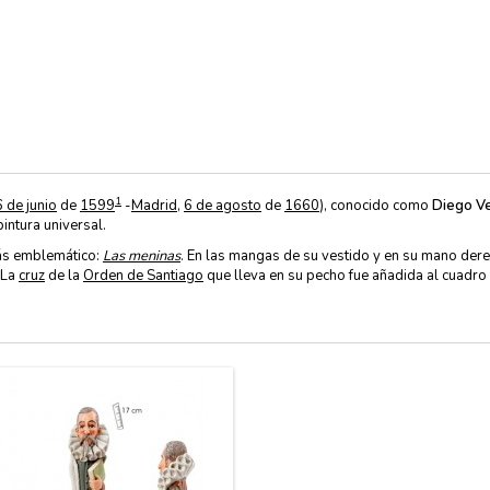
1
6 de junio
de
1599
-
Madrid
,
6 de agosto
de
1660
), conocido como
Diego V
intura universal.
ás emblemático:
Las meninas
. En las mangas de su vestido y en su mano derec
 La
cruz
de la
Orden de Santiago
que lleva en su pecho fue añadida al cuadro