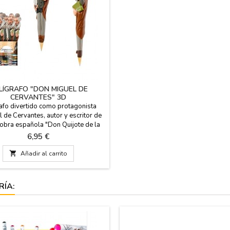
LÍGRAFO "DON MIGUEL DE
CERVANTES" 3D
afo divertido como protagonista
 de Cervantes, autor y escritor de
 obra española "Don Quijote de la
a", famosa obra de la literatura
Precio
6,95 €
a, en ZiNGS celebramos 400 años
muerte. Se puede reponer la tinta

Añadir al carrito
uando acabe. Medida: 17 cm
RÍA: