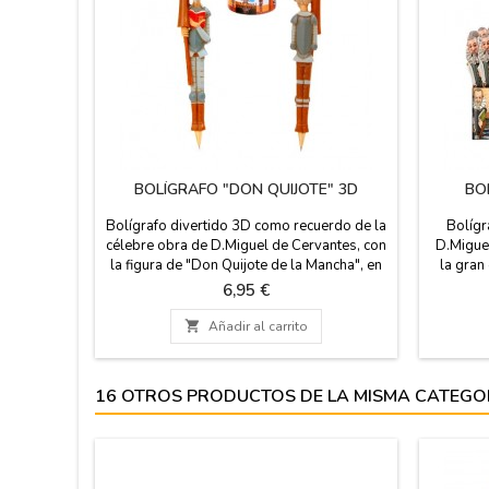
BOLÍGRAFO "DON QUIJOTE" 3D
BO
Bolígrafo divertido 3D como recuerdo de la
Bolígr
célebre obra de D.Miguel de Cervantes, con
D.Miguel
la figura de "Don Quijote de la Mancha", en
la gran
ZiNGS celebramos 400 años de la muerte
Manch
Precio
6,95 €
de D.Miguel de Cervantes, escritor de Don
español
Quijote de la Mancha, famosa obra de la
de su 

Añadir al carrito
literatura española. Se puede reponer una
c
vez se acabe. Medida: 17 cm.
16 OTROS PRODUCTOS DE LA MISMA CATEGO