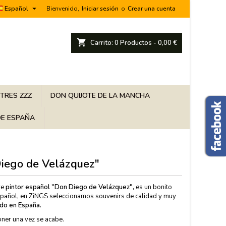

Español
Bienvenido,
Iniciar sesión
o
Crear una cuenta
shopping_cart
Carrito:
0
Productos - 0,00 €
 TRES ZZZ
DON QUIJOTE DE LA MANCHA
E ESPAÑA
iego de Velázquez"
re
pintor español "Don Diego de Velázquez",
es un bonito
spañol, en ZiNGS seleccionamos souvenirs de calidad y muy
do en España.
oner una vez se acabe.