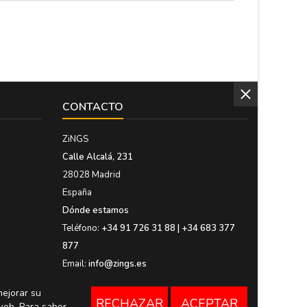
CONTACTO
ZiNGS
Calle Alcalá, 231
28028 Madrid
España
Dónde estamos
Teléfono:
+34 91 726 31 88 | +34 683 377
877
Email:
info@zings.es
mejorar su
RECHAZAR
ACEPTAR
web. Para saber