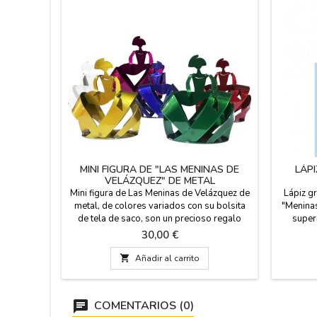
MINI FIGURA DE "LAS MENINAS DE
LÁP
VELÁZQUEZ" DE METAL
Mini figura de Las Meninas de Velázquez de
Lápiz g
metal, de colores variados con su bolsita
"Meninas
de tela de saco, son un precioso regalo
super
para eventos, cumpleaños y coleccionistas
colores
Precio
30,00 €
de Meninas. Están hechas de forma artesana
EL PREC
en metal, lacado al horno. Hecho en España.

Añadir al carrito
Medida: 9 cm. de alto x 8 cm. de largo x 2,7
cm. de ancho.
COMENTARIOS (0)