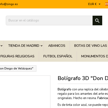

info@zings.es
EUR €

TIENDA DE MADRID
ABANICOS
BOTAS DE VINO LAS
FIGURAS RELIGIOSAS
FUTBOL ESPAÑOL
MONUMENTOS D
Don Diego de Velázquez"
Bolígrafo 3D "Don D
Bolígrafo
con una replica del céleb
regalo para los amantes del arte e
originales. Hecho en resina.
Fabrica
Es de tinta color azul, se puede rep