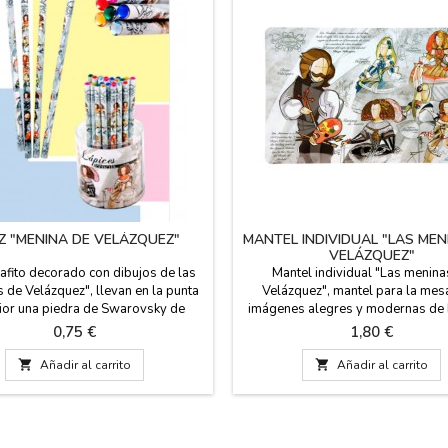
IZ "MENINA DE VELÁZQUEZ"
MANTEL INDIVIDUAL "LAS MEN
VELÁZQUEZ"
rafito decorado con dibujos de las
Mantel individual "Las menina
 de Velázquez", llevan en la punta
Velázquez", mantel para la mes
ior una piedra de Swarovsky de
imágenes alegres y modernas de
 variados. SE VENDE POR UNIDAD,
de Velázquez y las Meninas de su
Precio
Precio
0,75 €
1,80 €
IO ES DE UN LAPICERO. Medidas:
cuadro. Es de plástico y lavable. 
18 cm de largo
por UNIDAD. Tiene unas medidas

Añadir al carrito

Añadir al carrito
28 cm.