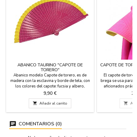
ABANICO TAURINO "CAPOTE DE
CAPOTE DE TORE
TORERO"
Abanico modelo Capote de torero, es de
El capote de torer
madera con la esclavina y borde de tela, con
brega se usa para ti
los colores del capote: fucsia y albero,
aficionados práct
pintados a mano. Souvenirs de España y
sastre taurino, en
Precio
Pr
9,90 €
22
taurinos. Puedes llevarlo en el cuelga
tratamiento anti ma
abanico muy práctico para no perderlo.
albero (amarillo)

Añadir al carrito

Añad
Medidas: 23 x 41 cm.
Medidas: modelo 1
112 cm, vuelo 
mod
COMENTARIOS (0)