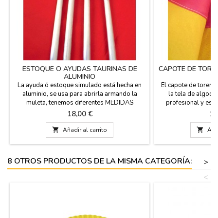
ESTOQUE O AYUDAS TAURINAS DE
CAPOTE DE TORER
ALUMINIO
A
La ayuda ó estoque simulado está hecha en
El capote de torero
aluminio, se usa para abrirla armando la
la tela de algod
muleta, tenemos diferentes MEDIDAS
profesional y escl
dependiendo del tamaño de la muleta.
niños a partir de 
Precio
Pr
18,00 €
18
Modelo 1: INFANTIL sin punta (de 2 a 4 años)
mide de ancho 175
medida 46 cm. Modelo 2: JUNIOR (de 10 a 15
vuelo de 320 cm. 

Añadir al carrito

Añad
años) medida 78 cm. Modelo 3:
por sastre d
PROFESIONAL medida 91 cm.
PERSONALIZAR
APELLIDO O APODO
8 OTROS PRODUCTOS DE LA MISMA CATEGORÍA:
>
T
<