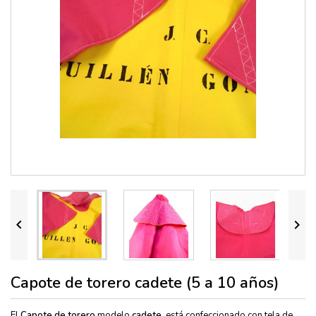


Capote de torero cadete (5 a 10 años)
El
Capote de torero
modelo
cadete,
está
confeccionado con tela de