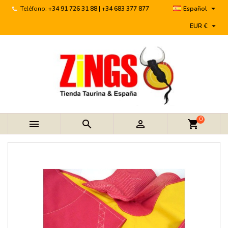

Teléfono:
+34 91 726 31 88 | +34 683 377 877
Español

EUR €
0



shopping_cart