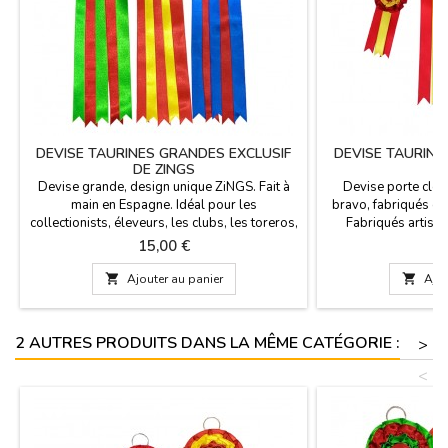
DEVISE TAURINES GRANDES EXCLUSIF
DEVISE TAURINE
DE ZINGS
Devise grande, design unique ZiNGS. Fait à
Devise porte clés 
main en Espagne. Idéal pour les
bravo, fabriqués e
collectionists, éleveurs, les clubs, les toreros,
Fabriqués artisa
etc. Mesure: 9 cm de diamètre et 28 cm de
Entièrement personn
Prix
Pr
15,00 €
1
long, sans l'anneau. Si nous ne voulons pas,
la combinaison q
vous pouvez le commander dans n'importe
info@zings.es. C

Ajouter au panier

Ajou
quelle couleur vous avez besoin d'écrire
éleveurs, las 
info@zings.es.
coleccionists, les t
Mesure: 8 cm de
2 AUTRES PRODUITS DANS LA MÊME CATÉGORIE :
>
<