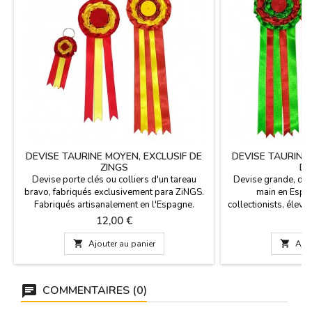
DEVISE TAURINE MOYEN, EXCLUSIF DE
DEVISE TAURINE
ZINGS
DE
Devise porte clés ou colliers d'un tareau
Devise grande, des
bravo, fabriqués exclusivement para ZiNGS.
main en Espag
Fabriqués artisanalement en l'Espagne.
collectionists, éleveu
Entièrement personnalisable, demandez-nous
etc. Mesure: 9 cm 
Prix
Pr
12,00 €
1
la combinaison que vous préférez dans
long, sans l'anneau
info@zings.es. Cadeaux idéal pour les
vous pouvez le co

Ajouter au panier

Ajou
éleveurs, las peñas taurines, les
quelle couleur vo
coleccionists, les toreros et les events, etc.
info
Mesure: 8 cm de diamètre et 22 cm...
COMMENTAIRES (0)