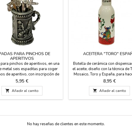
PADAS PARA PINCHOS DE
ACEITERA "TORO" ESPA
APERITIVOS
para pinchos de aperitivos, en una
Botella de cerámica con dispensa
de metal seis espaditas para coger
el aceite, diseño con la técnica de 
hos de aperitivo, con inscripción de
Mosaico, Toro y España, para hac
n relieve y la Puerta de Alcalá y el
con la coleccion de plato, jarra,
Precio
Precio
5,95 €
8,95 €
 el madroño. Medidas: 8 x 4 cm.
chupitos. Luce tu mesa muy Tau
Medidas: 15 cm de alto x 4,5 cm 

Añadir al carrito

Añadir al carrito
No hay reseñas de clientes en este momento.