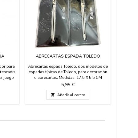
ÑA
ABRECARTAS ESPADA TOLEDO
LLA
dor para
Abrecartas espada Toledo, dos modelos de
Llavero 
Trencadís
espadas típicas de Toledo, para decoración
rojiblanca
er juego
o abrecartas. Medidas: 17,5 X 5,5 CM
y presen
 mug y
MODELO 1 Medidas: 17,5 X 4,5 CM
cm de lar
Precio
5,95 €
rina.
MODELO 2
diámetro

Añadir al carrito