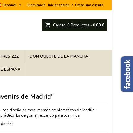

Español
Bienvenido,
Iniciar sesión
o
Crear una cuenta
shopping_cart
Carrito:
0
Productos - 0,00 €
 TRES ZZZ
DON QUIJOTE DE LA MANCHA
E ESPAÑA
venirs de Madrid"
, con diseño de monumentos emblemáticos de Madrid.
ráctico. Es de goma, recuerdo para los niños.
iámetro.