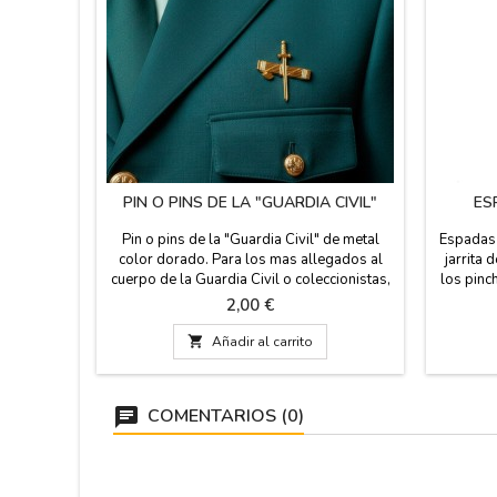
PIN O PINS DE LA "GUARDIA CIVIL"
ES
Pin o pins de la "Guardia Civil" de metal
Espadas 
color dorado. Para los mas allegados al
jarrita 
cuerpo de la Guardia Civil o coleccionistas,
los pinc
este pin lucirá en tu solapa. Reproducción
Madrid e
Precio
2,00 €
exacta del emblema del cuerpo, respetando
oso y
las proporciones y la estética

Añadir al carrito
reglamentaria. Sistema de Cierre: Trasera
con cierre de mariposa (o "clutch") de
seguridad, diseñado para asegurar...
COMENTARIOS (0)