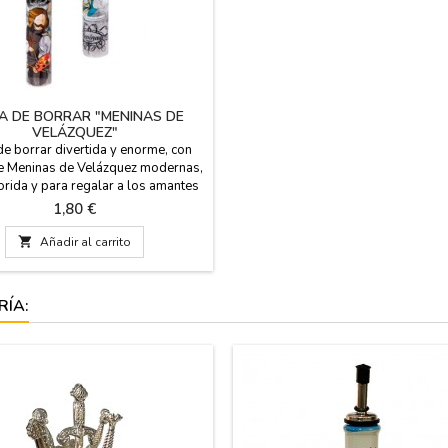
 DE BORRAR "MENINAS DE
VELÁZQUEZ"
e borrar divertida y enorme, con
e Meninas de Velázquez modernas,
rida y para regalar a los amantes
e o bien para niños y sus deberes.
Precio
1,80 €
das: 14 cm de largo x 2 cm de
diámetro.

Añadir al carrito
RÍA: