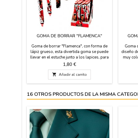
GOMA DE BORRAR "FLAMENCA"
GOMA
Goma de borrar "Flamenca", con forma de
Goma d
lápiz grueso, esta divertida goma se puede
diseño d
llevar en el estuche junto a los lapices, para
muy colo
tenerla siempre a mano. PRECIO POR
del Art
Precio
1,80 €
UNIDAD. Medidas: 14 cm
Medi

Añadir al carrito
16 OTROS PRODUCTOS DE LA MISMA CATEGO