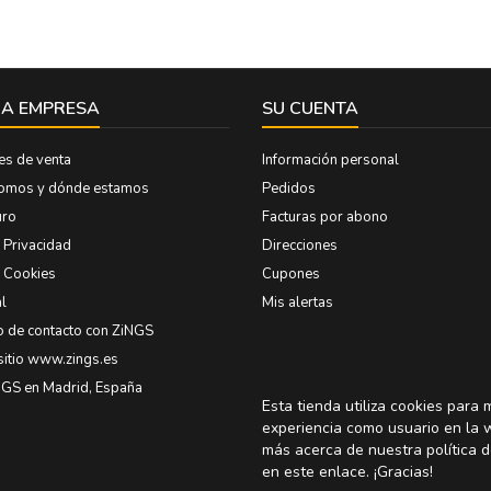
A EMPRESA
SU CUENTA
es de venta
Información personal
somos y dónde estamos
Pedidos
uro
Facturas por abono
e Privacidad
Direcciones
e Cookies
Cupones
l
Mis alertas
o de contacto con ZiNGS
sitio www.zings.es
NGS en Madrid, España
Esta tienda utiliza cookies para 
experiencia como usuario en la 
más acerca de nuestra política d
en
este enlace
. ¡Gracias!