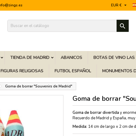

info@zings.es
EUR €

TIENDA DE MADRID
ABANICOS
BOTAS DE VINO LAS
FIGURAS RELIGIOSAS
FUTBOL ESPAÑOL
MONUMENTOS D
Goma de borrar "Souvenirs de Madrid"
Goma de borrar "Sou
Goma de borrar divertida
y enorme
Recuerdo de Madrid y España, muy p
Medida:
14 cm de largo x 2 cm de d