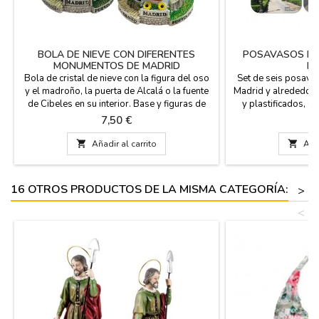
BOLA DE NIEVE CON DIFERENTES
POSAVASOS DE
MONUMENTOS DE MADRID
MA
Bola de cristal de nieve con la figura del oso
Set de seis posav
y el madroño, la puerta de Alcalá o la fuente
Madrid y alrededore
de Cibeles en su interior. Base y figuras de
y plastificados, s
resina. Regalo ideal como recuerdo de su
disponemos de much
Precio
P
7,50 €
2
paso por Madrid. Medidas: Pequeña 4,5 cm
y en sepia con 
de diámetro x 6 cm de altura Grande 8 cm de
cuadrados con la

Añadir al carrito

Añad
diámetro (base) x 9 cm de altura x 6.5 cm
Souvenir
diam.
16 OTROS PRODUCTOS DE LA MISMA CATEGORÍA:
>
<