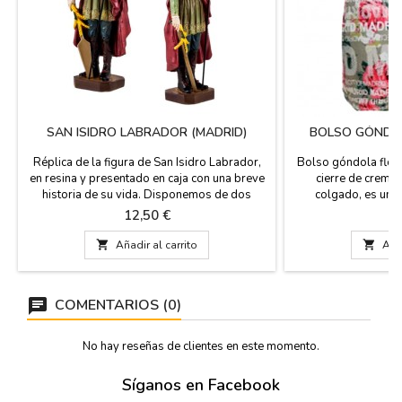
SAN ISIDRO LABRADOR (MADRID)
BOLSO GÓNDOL
Réplica de la figura de San Isidro Labrador,
Bolso góndola flore
en resina y presentado en caja con una breve
cierre de cremal
historia de su vida. Disponemos de dos
colgado, es un 
tamaños. Hecho en España. Medidas: 15 cm
MADRID, de la marc
Precio
Pr
12,50 €
1
alto en caja de carton 20 x 10 x 7 cm (grande)
capacidad. Medida
11 cm alto en caja de PVC 12 x 5 x 3
ALTO Y

Añadir al carrito

Añad
cm (pequeño)
COMENTARIOS (0)
No hay reseñas de clientes en este momento.
Síganos en Facebook