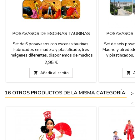
POSAVASOS DE ESCENAS TAURINAS
POSAVASOS DE
MA
Set de 6 posavasos con escenas taurinas.
Set de seis posav
Fabricados en madera y plastificado, tres
Madrid y alrededore
imágenes diferentes, disponemos de muchos
y plastificados, s
modelos. Son cuadrados con las puntas
disponemos de much
Precio
P
2,95 €
2
redondeadas.
y en sepia con 
cuadrados con la

Añadir al carrito

Añad
Souvenir
16 OTROS PRODUCTOS DE LA MISMA CATEGORÍA:
>
<