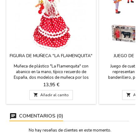
FIGURA DE MUÑECA "LA FLAMENQUITA"
JUEGO DE I
Muñeca de plástico "La Flamenquita" con
Juego de cuatro
abanico en la mano, típico recuerdo de
representan en 
España, dos modelos de muñeca por los
banderillero, pic
colores de sus vestidos de lunares y dos
resina, es un reg
Precio
Pr
13,95 €
1
tamaños diferentes, pequeña y grande.
también para l
Llevan incluidos unos pendientes, peineta y
magnéticos. Cada f

Añadir al carrito

Añad
castañuelas. Pequeña: 25 cm alto Grande: 30
en una caja de rega
cm alto
COMENTARIOS (0)
No hay reseñas de clientes en este momento.