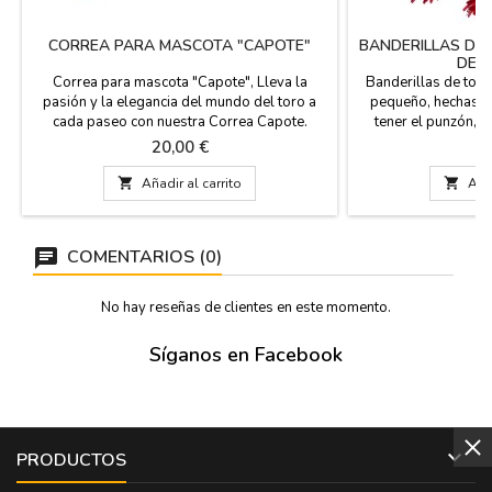
CORREA PARA MASCOTA "CAPOTE"
BANDERILLAS DE 
DEC
Correa para mascota "Capote", Lleva la
Banderillas de tore
pasión y la elegancia del mundo del toro a
pequeño, hechas d
cada paseo con nuestra Correa Capote.
tener el punzón, s
Diseñada para los amantes de la
partir de 10 años 
Precio
P
20,00 €
7
tauromaquia que desean que su mascota
Medidas: 3
también luzca los colores más icónicos de la

Añadir al carrito

Añad
fiesta nacional, esta correa combina la
tradición artesanal con la máxima
durabilidad. Es el regalo perfecto para el...
COMENTARIOS (0)
No hay reseñas de clientes en este momento.
Síganos en Facebook

PRODUCTOS