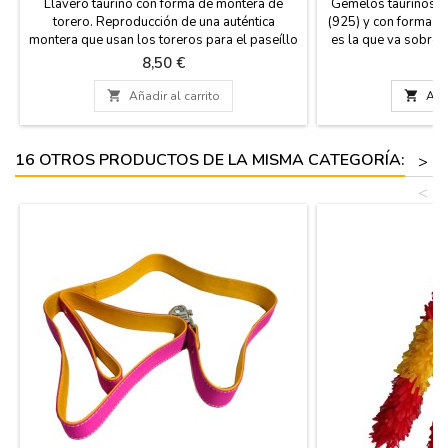
Llavero taurino con forma de montera de
Gemelos taurinos re
torero. Reproducción de una auténtica
(925) y con forma d
montera que usan los toreros para el paseíllo
es la que va sobre l
en las plazas de toros. Producto español que
banderilleros. Hast
Precio
Pr
8,50 €
8
está realizado a mano, regalo perfecto para
sombrero de tres pi
los aficionados a la fiesta brava y la
se comenzó a utili

Añadir al carrito

Añad
tauromaquia. Medida: 5,5 x 3 cm
confeccionada en tej
cabello. Dos mode
16 OTROS PRODUCTOS DE LA MISMA CATEGORÍA:
>
<