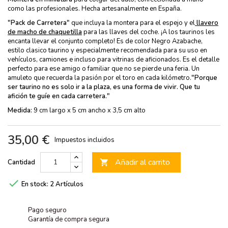
como las profesionales. Hecha artesanalmente en España.
"Pack de Carretera"
que incluya la montera para el espejo y el
llavero
de macho de chaquetilla
para las llaves del coche. ¡A los taurinos les
encanta llevar el conjunto completo! Es de color Negro Azabache,
estilo clasico taurino y especialmente recomendada para su uso en
vehículos, camiones e incluso para vitrinas de aficionados. Es el detalle
perfecto para ese amigo o familiar que no se pierde una feria. Un
amuleto que recuerda la pasión por el toro en cada kilómetro.
"Porque
ser taurino no es solo ir a la plaza, es una forma de vivir. Que tu
afición te guíe en cada carretera."
Medida:
9 cm largo x 5 cm ancho x 3,5 cm alto
35,00 €
Impuestos incluidos
Añadir al carrito
Cantidad


En stock:
2 Artículos
Pago seguro
Garantía de compra segura