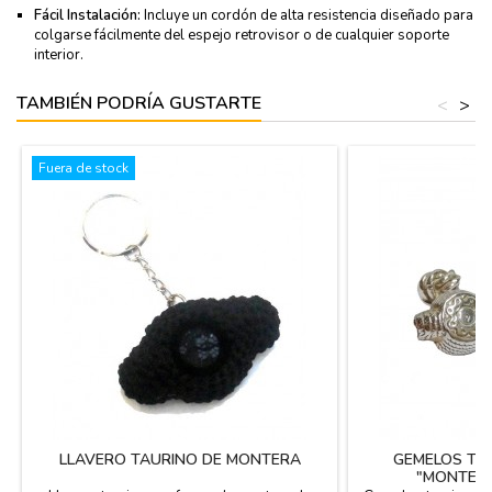
Fácil Instalación:
Incluye un cordón de alta resistencia diseñado para
colgarse fácilmente del espejo retrovisor o de cualquier soporte
interior.
TAMBIÉN PODRÍA GUSTARTE
<
>
Fuera de stock
LLAVERO TAURINO DE MONTERA
GEMELOS TA
"MONTERA