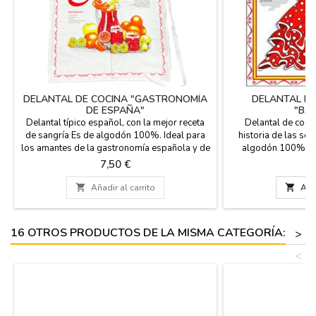
DELANTAL DE COCINA "GASTRONOMÍA
DELANTAL D
DE ESPAÑA"
"BA
Delantal típico español, con la mejor receta
Delantal de coci
de sangría Es de algodón 100%. Ideal para
historia de las sev
los amantes de la gastronomía española y de
algodón 100%, tal
la cocina en general. Talla única para
Souvenir de Españ
Precio
P
7,50 €
7
adultos. ¡Consigue un recuerdo único con
cocineros. Lavar en 
nuestros delantales souvenirs! Medidas: 60
cm alt

Añadir al carrito

Añad
cm x 78 cm
16 OTROS PRODUCTOS DE LA MISMA CATEGORÍA:
>
<