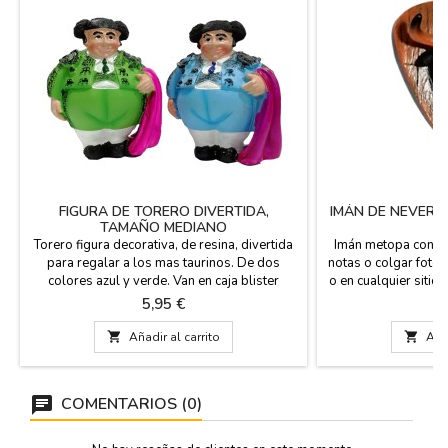
FIGURA DE TORERO DIVERTIDA,
IMÁN DE NEVERA
TAMAÑO MEDIANO
T
Torero figura decorativa, de resina, divertida
Imán metopa con ca
para regalar a los mas taurinos. De dos
notas o colgar fotos
colores azul y verde. Van en caja blister
o en cualquier sitio
embalada para estar protegido. Medidas: 9
y con la inscrip
Precio
P
5,95 €
3
cm. x 7,5 cm.
Medida

Añadir al carrito

Añad
COMENTARIOS (0)