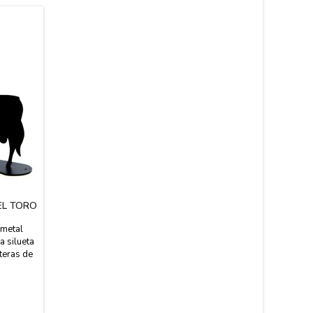
EL TORO
 metal
a silueta
teras de
paña cañí
ural.
to x 4 cm
de la