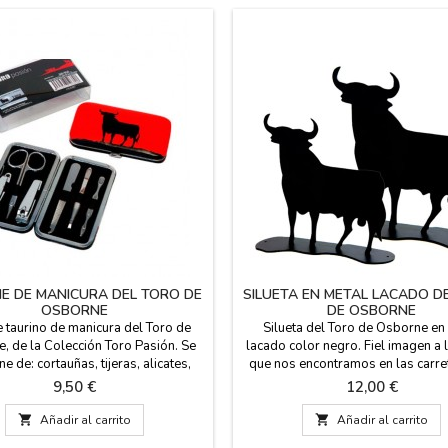
E DE MANICURA DEL TORO DE
SILUETA EN METAL LACADO D
OSBORNE
DE OSBORNE
 taurino de manicura del Toro de
Silueta del Toro de Osborne en
, de la Colección Toro Pasión. Se
lacado color negro. Fiel imagen a l
 de: cortauñas, tijeras, alicates,
que nos encontramos en las carre
inzas. Tamaño reducido, ideal para
España, símbolo mundial de la Es
Precio
Precio
9,50 €
12,00 €
o en el bolso y de viaje. Producto
y declarado bien de interés cult
ado de la marca Toro de Osborne.
Medida: 11 cm de base x 10 cm al

Añadir al carrito

Añadir al carrito
12 cm largo x 7 cm ancho x 1,5 cm
fondo Producto licenciado 