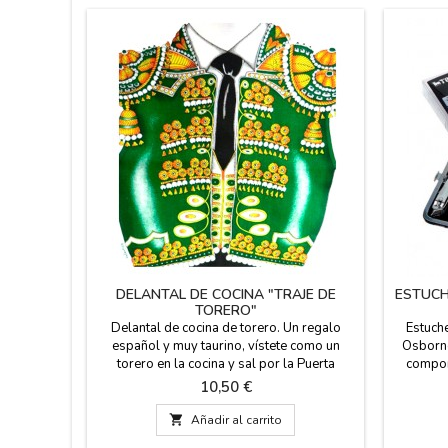
DELANTAL DE COCINA "TRAJE DE
ESTUCH
TORERO"
Delantal de cocina de torero. Un regalo
Estuche
español y muy taurino, vístete como un
Osborne
torero en la cocina y sal por la Puerta
compone
Grande. Composición: 100% algodón
lima y p
Precio
10,50 €
Medidas: 74 x 61 cm (talla adulto) Si
llevarl
quieres comprar un souvenir español, este
licenci

Añadir al carrito
delantal es ideal para sorprender a tus
Medida: 