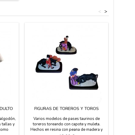
<
>
ADULTO
FIGURAS DE TOREROS Y TOROS
ALM
B
 algodón,
Varios modelos de pases taurinos de
Almohad
 tallas y
toreros toreando con capote y muleta.
persona
 como
Hechos en resina con peana de madera y
banderas