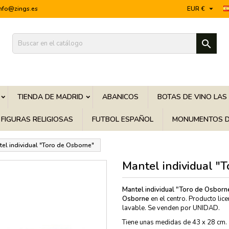

info@zings.es
EUR €

TIENDA DE MADRID
ABANICOS
BOTAS DE VINO LAS
FIGURAS RELIGIOSAS
FUTBOL ESPAÑOL
MONUMENTOS D
el individual "Toro de Osborne"
Mantel individual "
Mantel individual "Toro de Osborn
Osborne
en el centro. Producto lic
lavable. Se venden por UNIDAD.
Tiene unas medidas de 43 x 28 cm.