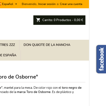

Español
Bienvenido,
Iniciar sesión
o
Crear una cuenta
shopping_cart
Carrito:
0
Productos - 0,00 €
 TRES ZZZ
DON QUIJOTE DE LA MANCHA
E ESPAÑA
Toro de Osborne"
e"
, mantel para la mesa. De color rojo con el
toro negro de
enciado de la
marca Toro de Osborne
. Es de plástico y