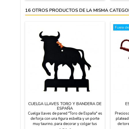
amigos y que se acuerden siempre de ti.
16 OTROS PRODUCTOS DE LA MISMA CATEGO
Fuera de
CUELGA LLAVES TORO Y BANDERA DE
E
ESPAÑA
Cuelga llaves de pared "Toro de España" es
Precios
de forja con una figura esbelta y un porte
platead
muy taurino, para decorar y colgar tus
de tor