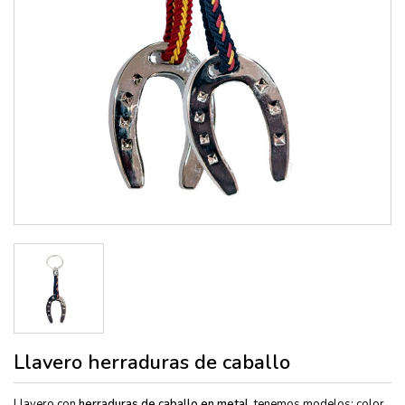
Llavero herraduras de caballo
Llavero con
herraduras de caballo en metal
, tenemos modelos: color