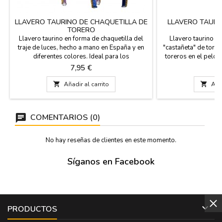
LLAVERO TAURINO DE CHAQUETILLA DE
LLAVERO TAURI
TORERO
T
Llavero taurino en forma de chaquetilla del
Llavero taurino re
traje de luces, hecho a mano en España y en
"castañeta" de torer
diferentes colores. Ideal para los
toreros en el pelo.
coleccionistas de llaveros y aficionados a los
con anilla x
Precio
P
7,95 €
7
toros. Lleva contigo la esencia de la fiesta
nacional con nuestras exclusivas chaquetillas

Añadir al carrito

Añad
en miniatura. Colores como, Grana y Oro,
Purísima y Oro, Verde Botella o Rosa Capote
Medida:...
COMENTARIOS (0)
No hay reseñas de clientes en este momento.
Síganos en Facebook

PRODUCTOS