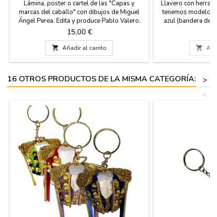
Lámina, poster o cartel de las "Capas y
Llavero con herradu
marcas del caballo" con dibujos de Miguel
tenemos modelos: 
Ángel Perea. Edita y produce Pablo Valero.
azul (bandera de E
Descripción de los diferentes tipos de
Perfecto regalo p
Precio
P
15,00 €
4
caballos con los colores y características,
caballos y los t
para los aficionados ecuestres. Medida: 70
Medida:1

Añadir al carrito

Añad
cm x 52 cm
16 OTROS PRODUCTOS DE LA MISMA CATEGORÍA:
>
<